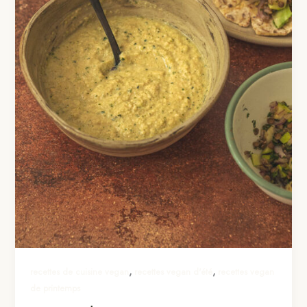
,
,
recettes de cuisine vegan
recettes vegan d'été
recettes vegan
de printemps