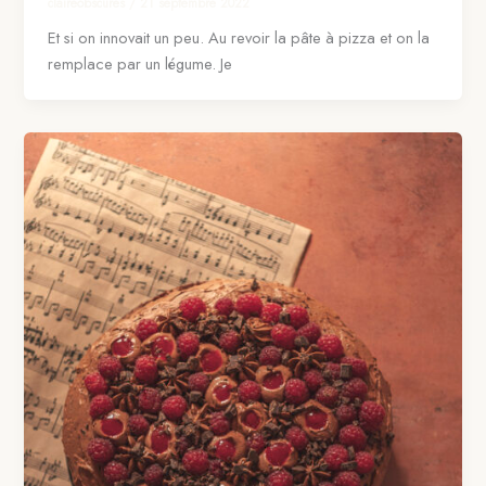
claireobscures
/
21 septembre 2022
Et si on innovait un peu. Au revoir la pâte à pizza et on la
remplace par un légume. Je