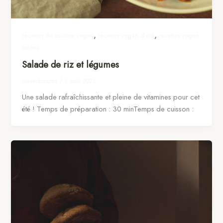
,
,
recettes de cuisine vegan
recettes vegan d'été
recettes vegan
salées
Salade de riz et légumes
claireobscures
/
3 août 2022
Une salade rafraîchissante et pleine de vitamines pour cet
été ! Temps de préparation : 30 minTemps de cuisson :