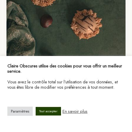
Claire Obscures utilise des cookies pour vous offrir un meilleur
service.
Vous avez le contrôle total sur l’utilisation de vos données, et
,
recettes de cuisine vegan
recettes vegan sucrées
vous êtes libre de modifier vos préférences à tout moment.
Entremets poires & marrons
claireobscures
/
8 décembre 2021
En savoir plus
Paramètres
Tout accepter
La douceur d’une mousse marron & vanille, le fruité d’un
insert à la poire, le moelleux d’une génoise à la