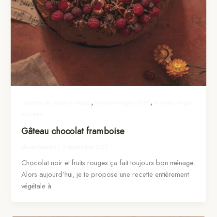
,
,
recettes de cuisine vegan
recettes vegan d'été
recettes vegan
sucrées
Gâteau chocolat framboise
claireobscures
/
7 septembre 2022
Chocolat noir et fruits rouges ça fait toujours bon ménage.
Alors aujourd’hui, je te propose une recette entièrement
végétale à