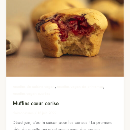
,
,
recettes de cuisine vegan
recettes vegan de printemps
recettes vegan sucrées
Muffins cœur cerise
claireobscures
/
15 juin 2022
Début juin, c’est la saison pour les cerises ! La première
idée de recette qui m’est venue avec des cerises,