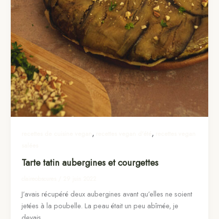
,
,
recettes de cuisine vegan
recettes vegan d'été
recettes vegan
salées
Tarte tatin aubergines et courgettes
claireobscures
/
29 juin 2022
J’avais récupéré deux aubergines avant qu’elles ne soient
jetées à la poubelle. La peau était un peu abîmée, je
devais