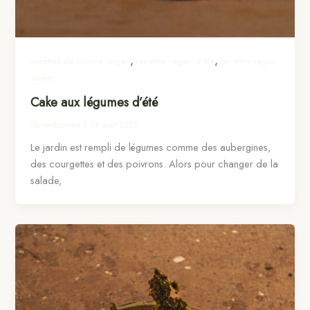
,
,
recettes de cuisine vegan
recettes vegan d'été
recettes vegan
salées
Cake aux légumes d’été
claireobscures
/
24 août 2022
Le jardin est rempli de légumes comme des aubergines,
des courgettes et des poivrons. Alors pour changer de la
salade,