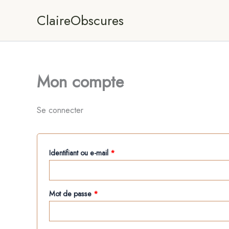
Aller
Obligatoire
Obligatoire
ClaireObscures
au
contenu
Mon compte
Se connecter
Identifiant ou e-mail
*
Mot de passe
*