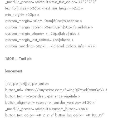
_module_preset= »default » text_text_color= »#F2F2F2″
text_font_size= »36px » text_line_height= »2px »
min_height= »63px »
custom_margin= »0em||0em|50px|false|false »
custom_margin_tablet= »0em||0em|50px|false|false »
custom_margin_phone= »|||26px|false|false »
custom_margin_last_edited= »on|phone »
custom_padding= »0px||||| » global_colors_info= »{} »]
150€ – Tarif de
lancement
[/et_pb_text][et_pb_button
button_url= »https://buy.stripe.com/8wMg0J7myekR6mQeVk »
button_text= »Rejoindre Expérience végétale »
button_alignment= »center » _builder_version= »4.20.4″
_module_preset= »default » custom_button= »on »
button_text_color= »#F2F2F2″ button_bg_color= »#F18805″