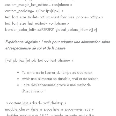
custom_margin_last_edited= »on|phone »
custom_padding= »|0px|1px|0px|| »
text_font_size_tablet= »31px » text_font_size_phone= »25px »
text_font_size_last_edited= »on|phone »
border_color_left= »#F2F2F2″ global_colors_info= »{} »]
Expérience végétale : 1 mois pour adopter une alimentation saine
et respectueuse de soi et de la nature
[/et_pb_text][et_pb_text content_phone= »
Tu aimerais te libérer du temps au quotidien.
Avoir une alimentation durable, vrai et de saison
Faire des économies grâce à une méthode
d’organisation.
» content_last_edited= »off|desktop »
module_class= »liste_a_puce liste_a_puce–avantage »
_builder_version= »4.19.2″ _module_preset= »default »