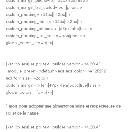
custom_margin_phone= »|||-32px|true|false »
custom_margin_last_edited= »on|phone »
custom_padding= »34px|||43px|| »
custom_padding_tablet= »34px|||43px|| »
custom_padding_phone= »|||58px|false|false »
custom_padding_last_edited= »on|phone »
global_colors_info= »{} »]
Expérience végétale
[/et_pb_text][et_pb_text _builder_version= »4.20.4″
_module_preset= »default » text_text_color= »#F2F2F2″
text_font_size= »26px »
custom_margin= »-1em|49px|-1em|36px|true|false »
global_colors_info= »{} »]
1 mois
pour adopter une alimentation saine et respectueuse de
soi et de la nature
[/et_pb_text][et_pb_text _builder_version= »4.20.4″