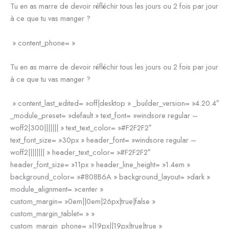
Tu en as marre de devoir réfléchir tous les jours ou 2 fois par jour
à ce que tu vas manger ?
» content_phone= »
Tu en as marre de devoir réfléchir tous les jours ou 2 fois par jour
à ce que tu vas manger ?
» content_last_edited= »off|desktop » _builder_version= »4.20.4″
_module_preset= »default » text_font= »windsore regular –
woff2|300||||||| » text_text_color= »#F2F2F2″
text_font_size= »30px » header_font= »windsore regular –
woff2|||||||| » header_text_color= »#F2F2F2″
header_font_size= »11px » header_line_height= »1.4em »
background_color= »#808B6A » background_layout= »dark »
module_alignment= »center »
custom_margin= »0em||0em|26px|true|false »
custom_margin_tablet= » »
custom_margin_phone= »|19px||19px|true|true »