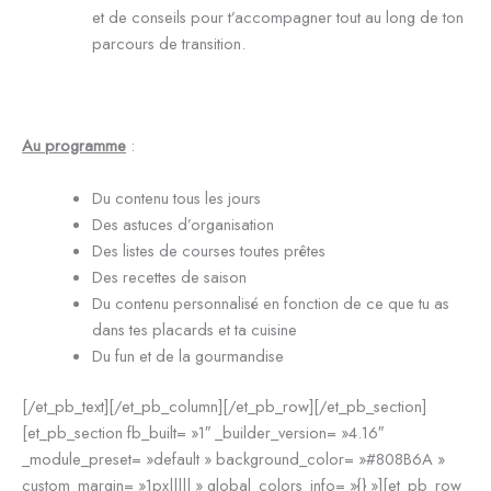
et de conseils pour t’accompagner tout au long de ton
parcours de transition.
Au programme
:
Du contenu tous les jours
Des astuces d’organisation
Des listes de courses toutes prêtes
Des recettes de saison
Du contenu personnalisé en fonction de ce que tu as
dans tes placards et ta cuisine
Du fun et de la gourmandise
[/et_pb_text][/et_pb_column][/et_pb_row][/et_pb_section]
[et_pb_section fb_built= »1″ _builder_version= »4.16″
_module_preset= »default » background_color= »#808B6A »
custom_margin= »1px||||| » global_colors_info= »{} »][et_pb_row