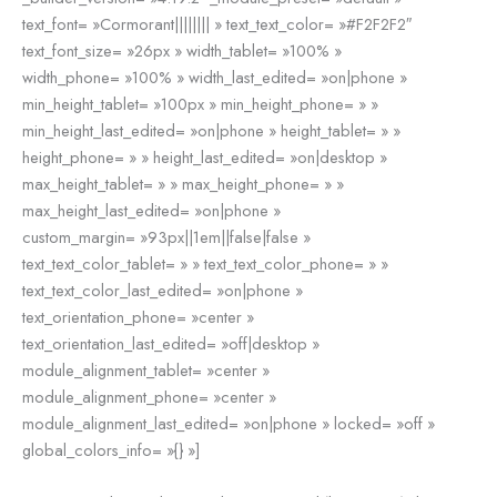
text_font= »Cormorant|||||||| » text_text_color= »#F2F2F2″
text_font_size= »26px » width_tablet= »100% »
width_phone= »100% » width_last_edited= »on|phone »
min_height_tablet= »100px » min_height_phone= » »
min_height_last_edited= »on|phone » height_tablet= » »
height_phone= » » height_last_edited= »on|desktop »
max_height_tablet= » » max_height_phone= » »
max_height_last_edited= »on|phone »
custom_margin= »93px||1em||false|false »
text_text_color_tablet= » » text_text_color_phone= » »
text_text_color_last_edited= »on|phone »
text_orientation_phone= »center »
text_orientation_last_edited= »off|desktop »
module_alignment_tablet= »center »
module_alignment_phone= »center »
module_alignment_last_edited= »on|phone » locked= »off »
global_colors_info= »{} »]