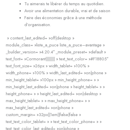
Tu aimerais te libérer du temps au quotidien.
Avoir une alimentation durable, vrai et de saison
Faire des économies grâce à une méthode
d’organisation.
» content_last_edited= »off|desktop »
module_class= »liste_a_puce liste_a_puce–avantage »
_builder_version= »4.20.4″ _module_preset= »default »
text_font= »Cormorant|||||||| » text_text_color= »#F18805″
text_font_size= »26px » width_tablet= »100% »
width_phone= »100% » width_last_edited= »on|phone »
min_height_tablet= »100px » min_height_phone= » »
min_height_last_edited= »on|phone » height_tablet= » »
height_phone= » » height_last_edited= »on|desktop »
max_height_tablet= » » max_height_phone= » »
max_height_last_edited= »on|phone »
custom_margin= »32px||1em||false|false »
text_text_color_tablet= » » text_text_color_phone= » »
text_text_color_last_edited= »on|phone »