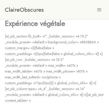
Aller
ClaireObscures
au
contenu
Expérience végétale
[et_pb_section fb_built= »1″ _builder_version= »4.19.2″
_module_preset= »default » background_color= »#808B6A »
custom_margin= »||||false|false »
custom_padding= »||0px||false|false » global_colors_info= »{} »]
[et_pb_row _builder_version= »4.18.0″
_module_preset= »default » max_width= »40% »
max_width_tablet= »40% » max_width_phone= »80% »
max_width_last_edited= »on|phone »
custom_padding= »75px|0px|||| » global_colors_info= »{} »]
[et_pb_column type= »4_4″ _builder_version= »4.16″
_module_preset= »default » global_colors_info= »{} »][et_pb_text
content_tablet= »