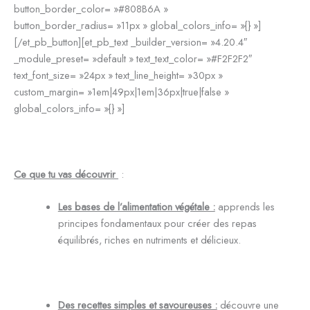
button_border_color= »#808B6A »
button_border_radius= »11px » global_colors_info= »{} »]
[/et_pb_button][et_pb_text _builder_version= »4.20.4″
_module_preset= »default » text_text_color= »#F2F2F2″
text_font_size= »24px » text_line_height= »30px »
custom_margin= »1em|49px|1em|36px|true|false »
global_colors_info= »{} »]
Ce que tu vas découvrir
:
Les bases de l’alimentation végétale :
apprends les
principes fondamentaux pour créer des repas
équilibrés, riches en nutriments et délicieux.
Des recettes simples et savoureuses :
découvre une