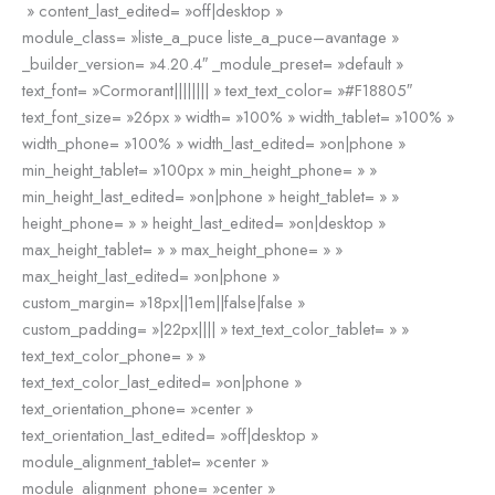
» content_last_edited= »off|desktop »
module_class= »liste_a_puce liste_a_puce–avantage »
_builder_version= »4.20.4″ _module_preset= »default »
text_font= »Cormorant|||||||| » text_text_color= »#F18805″
text_font_size= »26px » width= »100% » width_tablet= »100% »
width_phone= »100% » width_last_edited= »on|phone »
min_height_tablet= »100px » min_height_phone= » »
min_height_last_edited= »on|phone » height_tablet= » »
height_phone= » » height_last_edited= »on|desktop »
max_height_tablet= » » max_height_phone= » »
max_height_last_edited= »on|phone »
custom_margin= »18px||1em||false|false »
custom_padding= »|22px|||| » text_text_color_tablet= » »
text_text_color_phone= » »
text_text_color_last_edited= »on|phone »
text_orientation_phone= »center »
text_orientation_last_edited= »off|desktop »
module_alignment_tablet= »center »
module_alignment_phone= »center »