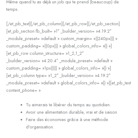
Même quand tu as déjà un job qui te prend (beaucoup) de
temps.
[/et_pb_text][/et_pb_column][/et_pb_row][/et_pb_section]
[et_pb_section fb_built= »1″ _builder_version= »4.19.2″
_module_preset= »default » custom_margin= »||240px||| »
custom_padding= »||0px||| » global_colors_info= »{} »]
[et_pb_row column_structure= »1_2,1_2″
_builder_version= »4.20.4″ _module_preset= »default »
custom_padding= »1px||||| » global_colors_info= »{} »]
[et_pb_column type= »1_2″ _builder_version= »4.19.2″
_module_preset= »default » global_colors_info= »{} »][et_pb_text
content_phone= »
Tu aimerais te libérer du temps au quotidien.
Avoir une alimentation durable, vrai et de saison
Faire des économies grâce à une méthode
d’organisation.