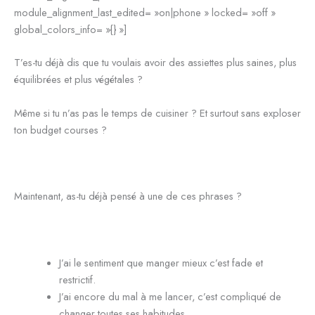
module_alignment_last_edited= »on|phone » locked= »off »
global_colors_info= »{} »]
T’es-tu déjà dis que tu voulais avoir des assiettes plus saines, plus
équilibrées et plus végétales ?
Même si tu n’as pas le temps de cuisiner ? Et surtout sans exploser
ton budget courses ?
Maintenant, as-tu déjà pensé à une de ces phrases ?
J’ai le sentiment que manger mieux c’est fade et
restrictif.
J’ai encore du mal à me lancer, c’est compliqué de
changer toutes ses habitudes.