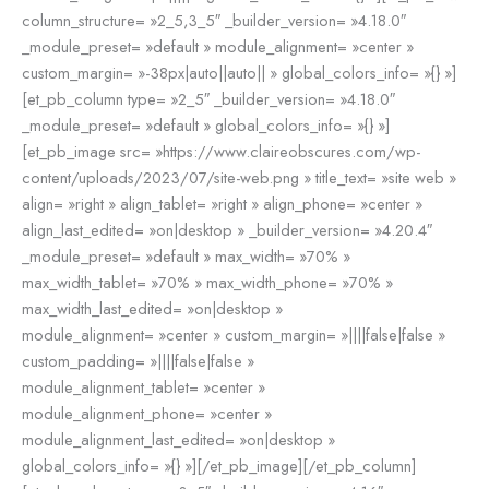
column_structure= »2_5,3_5″ _builder_version= »4.18.0″
_module_preset= »default » module_alignment= »center »
custom_margin= »-38px|auto||auto|| » global_colors_info= »{} »]
[et_pb_column type= »2_5″ _builder_version= »4.18.0″
_module_preset= »default » global_colors_info= »{} »]
[et_pb_image src= »https://www.claireobscures.com/wp-
content/uploads/2023/07/site-web.png » title_text= »site web »
align= »right » align_tablet= »right » align_phone= »center »
align_last_edited= »on|desktop » _builder_version= »4.20.4″
_module_preset= »default » max_width= »70% »
max_width_tablet= »70% » max_width_phone= »70% »
max_width_last_edited= »on|desktop »
module_alignment= »center » custom_margin= »||||false|false »
custom_padding= »||||false|false »
module_alignment_tablet= »center »
module_alignment_phone= »center »
module_alignment_last_edited= »on|desktop »
global_colors_info= »{} »][/et_pb_image][/et_pb_column]