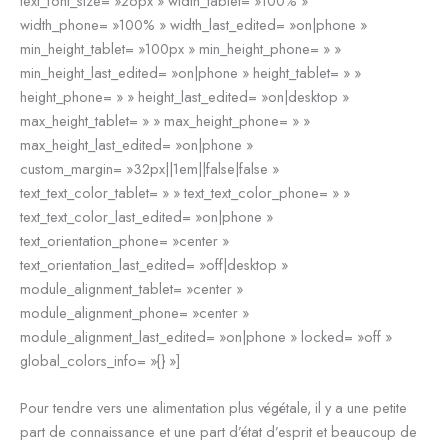
text_font_size= »26px » width_tablet= »100% »
width_phone= »100% » width_last_edited= »on|phone »
min_height_tablet= »100px » min_height_phone= » »
min_height_last_edited= »on|phone » height_tablet= » »
height_phone= » » height_last_edited= »on|desktop »
max_height_tablet= » » max_height_phone= » »
max_height_last_edited= »on|phone »
custom_margin= »32px||1em||false|false »
text_text_color_tablet= » » text_text_color_phone= » »
text_text_color_last_edited= »on|phone »
text_orientation_phone= »center »
text_orientation_last_edited= »off|desktop »
module_alignment_tablet= »center »
module_alignment_phone= »center »
module_alignment_last_edited= »on|phone » locked= »off »
global_colors_info= »{} »]
Pour tendre vers une alimentation plus végétale, il y a une petite
part de connaissance et une part d’état d’esprit et beaucoup de