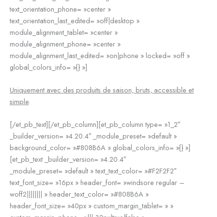
text_orientation_phone= »center »
text_orientation_last_edited= »off|desktop »
module_alignment_tablet= »center »
module_alignment_phone= »center »
module_alignment_last_edited= »on|phone » locked= »off »
global_colors_info= »{} »]
Uniquement avec des produits de saison, bruts, accessible et
simple
.
[/et_pb_text][/et_pb_column][et_pb_column type= »1_2″
_builder_version= »4.20.4″ _module_preset= »default »
background_color= »#808B6A » global_colors_info= »{} »]
[et_pb_text _builder_version= »4.20.4″
_module_preset= »default » text_text_color= »#F2F2F2″
text_font_size= »16px » header_font= »windsore regular –
woff2|||||||| » header_text_color= »#808B6A »
header_font_size= »40px » custom_margin_tablet= » »