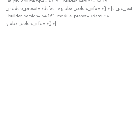
[et_pb_column type= »3_5″ _builder_version= »4.16″
_module_preset= »default » global_colors_info= »{} »][et_pb_text
_builder_version= »4.16″ _module_preset= »default »
global_colors_info= »{} »]
Moi c’est Claire
, passionnée par la cuisine et la photographie.
Depuis maintenant quelques années, j’ai eu le déclic que je
pouvais avoir un
impact positif sur l’environnement
et notamment
par mon
alimentation
et mon mode de vie, même si ce n’est pas
la raison principale qui m’a fait stopper les produits animaux. La
raison principale :
Ma santé et ce à la suite d’une maladie qui a
touché une de mes proches.
Au début, j’étais un peu perdu. Je n’avais pas forcément d’idées
pour mes repas. J’ai regardé énormément de recettes et
finalement, je me suis rendu compte que j’adorais créer mes
propres recettes, d’ailleurs je ne mange jamais 2x le même repas.
J’aime également associer les saveurs et renouer avec des