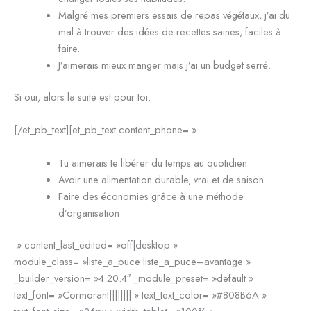
Malgré mes premiers essais de repas végétaux, j’ai du
mal à trouver des idées de recettes saines, faciles à
faire.
J’aimerais mieux manger mais j’ai un budget serré.
Si oui, alors la suite est pour toi.
[/et_pb_text][et_pb_text content_phone= »
Tu aimerais te libérer du temps au quotidien.
Avoir une alimentation durable, vrai et de saison
Faire des économies grâce à une méthode
d’organisation.
» content_last_edited= »off|desktop »
module_class= »liste_a_puce liste_a_puce–avantage »
_builder_version= »4.20.4″ _module_preset= »default »
text_font= »Cormorant|||||||| » text_text_color= »#808B6A »