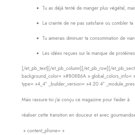
Tu as déjà tenté de manger plus végétal, mais
La crainte de ne pas satisfaire ou combler ta
Tu aimerais diminuer ta consommation de vian
Les idées reçues sur le manque de protéines 
[/et_pb_text][/et_pb_column][/et_pb_row][/et_pb_secti
background_color= »#808B6A » global_colors_info= »{}
type= »4_4″ _builder_version= »4.20.4″ _module_preset
Mais rassure-toi j’ai conçu ce magazine pour t’aider à
réaliser cette transition en douceur et avec gourmandis
» content_phone= »