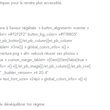
tiques pour la rendre plus accessible.
onne à Saveur végétale » button_alignment= »center »
_color= »#F2F2F2″ button_bg_color= »#F18805″
et_pb_button][/et_pb_column][et_pb_column
et= »0vw||| » global_colors_info= »{} »
rture.png » alt= »ebook-réussir ses photos »
rue » custom_margin_tablet= »|0em||0em|false|true »
fo= »{} »][/et_pb_image][/et_pb_column][/et_pb_row]
″ _builder_version= »4.20.4″
 text_font_size= »24px » global_colors_info= »{} »]
de déséquilibrer ton régime.