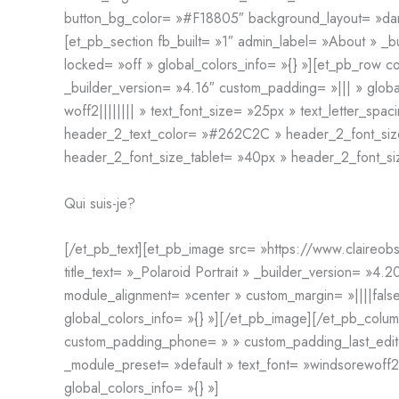
button_bg_color= »#F18805″ background_layout= »dark 
[et_pb_section fb_built= »1″ admin_label= »About » _
locked= »off » global_colors_info= »{} »][et_pb_row c
_builder_version= »4.16″ custom_padding= »||| » globa
woff2|||||||| » text_font_size= »25px » text_letter_spa
header_2_text_color= »#262C2C » header_2_font_size=
header_2_font_size_tablet= »40px » header_2_font_siz
Qui suis-je?
[/et_pb_text][et_pb_image src= »https://www.claireobs
title_text= »_Polaroid Portrait » _builder_version=
module_alignment= »center » custom_margin= »||||false
global_colors_info= »{} »][/et_pb_image][/et_pb_colu
custom_padding_phone= » » custom_padding_last_edited
_module_preset= »default » text_font= »windsorewoff2|
global_colors_info= »{} »]