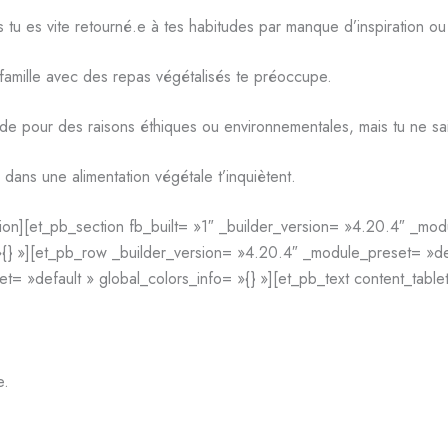
 tu es vite retourné.e à tes habitudes par manque d’inspiration ou
 famille avec des repas végétalisés te préoccupe.
de pour des raisons éthiques ou environnementales, mais tu ne sa
dans une alimentation végétale t’inquiètent.
on][et_pb_section fb_built= »1″ _builder_version= »4.20.4″ _mod
 »][et_pb_row _builder_version= »4.20.4″ _module_preset= »defa
= »default » global_colors_info= »{} »][et_pb_text content_table
e.