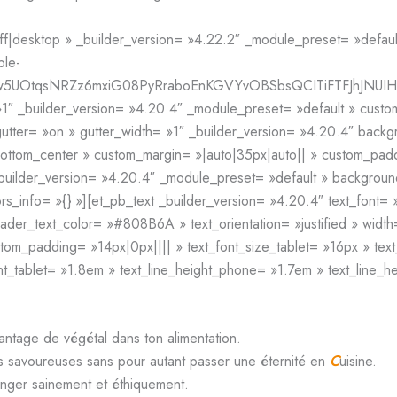
f|desktop » _builder_version= »4.22.2″ _module_preset= »default
ble-
Iw5UOtqsNRZz6mxiG08PyRraboEnKGVYvOBSbsQCITiFTFJhJNUIHI
»1″ _builder_version= »4.20.4″ _module_preset= »default » custom
utter= »on » gutter_width= »1″ _builder_version= »4.20.4″ bac
ttom_center » custom_margin= »|auto|35px|auto|| » custom_paddi
 _builder_version= »4.20.4″ _module_preset= »default » backgro
s_info= »{} »][et_pb_text _builder_version= »4.20.4″ text_font= »
eader_text_color= »#808B6A » text_orientation= »justified » wid
tom_padding= »14px|0px|||| » text_font_size_tablet= »16px » tex
ht_tablet= »1.8em » text_line_height_phone= »1.7em » text_line_h
ntage de végétal dans ton alimentation.
es savoureuses sans pour autant passer une éternité en
C
uisine.
anger sainement et éthiquement.