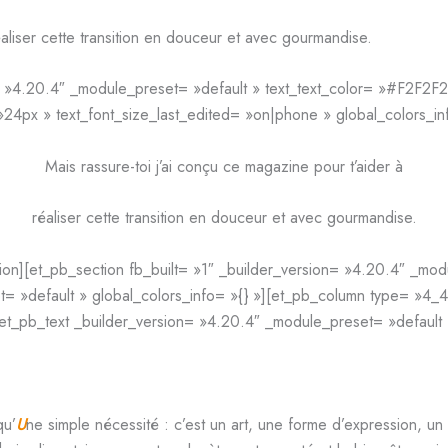
éaliser cette transition en douceur et avec gourmandise.
 »4.20.4″ _module_preset= »default » text_text_color= »#F2F2F2
»24px » text_font_size_last_edited= »on|phone » global_colors_inf
Mais rassure-toi j’ai conçu ce magazine pour t’aider à
réaliser cette transition en douceur et avec gourmandise.
on][et_pb_section fb_built= »1″ _builder_version= »4.20.4″ _modu
= »default » global_colors_info= »{} »][et_pb_column type= »4_4
[et_pb_text _builder_version= »4.20.4″ _module_preset= »default »
qu’
U
ne simple nécessité : c’est un art, une forme d’expression, u