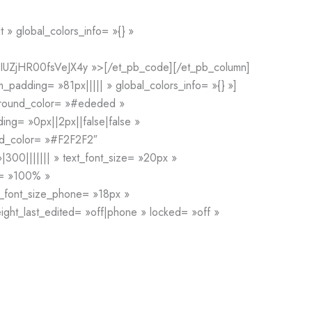
 » global_colors_info= »{} »
UZjHR00fsVeJX4y »>
[/et_pb_code][/et_pb_column]
_padding= »81px||||| » global_colors_info= »{} »]
kground_color= »#ededed »
ng= »0px||2px||false|false »
und_color= »#F2F2F2″
|300||||||| » text_font_size= »20px »
th= »100% »
t_font_size_phone= »18px »
eight_last_edited= »off|phone » locked= »off »