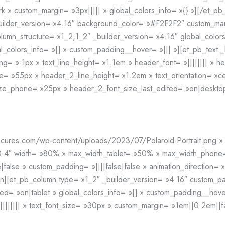
» custom_margin= »3px||||| » global_colors_info= »{} »][/et_pb
builder_version= »4.16″ background_color= »#F2F2F2″ custom_marg
olumn_structure= »1_2,1_2″ _builder_version= »4.16″ global_color
l_colors_info= »{} » custom_padding__hover= »||| »][et_pb_text _
cing= »-1px » text_line_height= »1.1em » header_font= »|||||||| » 
 »55px » header_2_line_height= »1.2em » text_orientation= »cen
e_phone= »25px » header_2_font_size_last_edited= »on|desktop »
cures.com/wp-content/uploads/2023/07/Polaroid-Portrait.png » alt
 »4.20.4″ width= »80% » max_width_tablet= »50% » max_width_pho
|false » custom_padding= »||||false|false » animation_direction=
mn][et_pb_column type= »1_2″ _builder_version= »4.16″ custom_p
= »on|tablet » global_colors_info= »{} » custom_padding__hover=
||||||| » text_font_size= »30px » custom_margin= »1em||0.2em||f