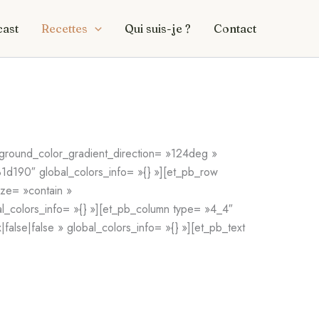
ast
Recettes
Qui suis-je ?
Contact
ground_color_gradient_direction= »124deg »
d190″ global_colors_info= »{} »][et_pb_row
ze= »contain »
l_colors_info= »{} »][et_pb_column type= »4_4″
se|false » global_colors_info= »{} »][et_pb_text