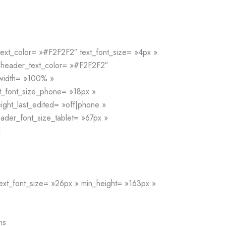
_text_color= »#F2F2F2″ text_font_size= »4px »
 » header_text_color= »#F2F2F2″
 width= »100% »
xt_font_size_phone= »18px »
eight_last_edited= »off|phone »
eader_font_size_tablet= »67px »
]
text_font_size= »26px » min_height= »163px »
ns