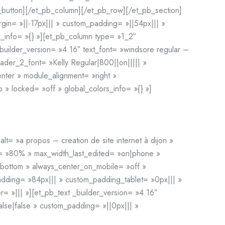
_button][/et_pb_column][/et_pb_row][/et_pb_section]
in= »||-17px||| » custom_padding= »||54px||| »
s_info= »{} »][et_pb_column type= »1_2″
builder_version= »4.16″ text_font= »windsore regular –
header_2_font= »Kelly Regular|800||on||||| »
ter » module_alignment= »right »
 locked= »off » global_colors_info= »{} »]
= »a propos – creation de site internet à dijon »
ne= »80% » max_width_last_edited= »on|phone »
 »bottom » always_center_on_mobile= »off »
adding= »84px||| » custom_padding_tablet= »0px||| »
 »||| »][et_pb_text _builder_version= »4.16″
alse|false » custom_padding= »||0px||| »