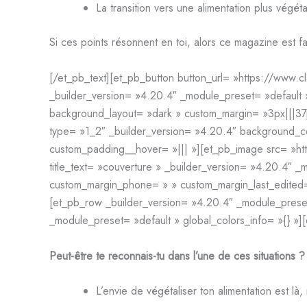
La transition vers une alimentation plus végé
Si ces points résonnent en toi, alors ce magazine est fa
[/et_pb_text][et_pb_button button_url= »https://www.c
_builder_version= »4.20.4″ _module_preset= »default
background_layout= »dark » custom_margin= »3px|||37p
type= »1_2″ _builder_version= »4.20.4″ background_c
custom_padding__hover= »||| »][et_pb_image src= »ht
title_text= »couverture » _builder_version= »4.20.4″ 
custom_margin_phone= » » custom_margin_last_edited=
[et_pb_row _builder_version= »4.20.4″ _module_preset
_module_preset= »default » global_colors_info= »{} »]
Peut-être te reconnais-tu dans l’une de ces situations ?
L’envie de végétaliser ton alimentation est là