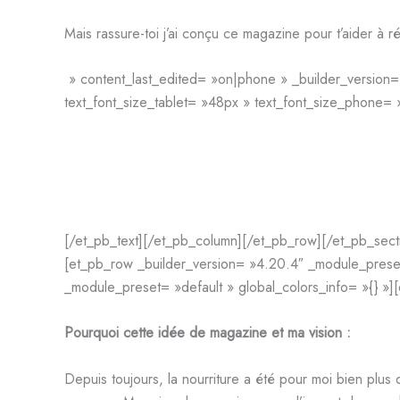
Mais rassure-toi j’ai conçu ce magazine pour t’aider à r
» content_last_edited= »on|phone » _builder_version=
text_font_size_tablet= »48px » text_font_size_phone= 
[/et_pb_text][/et_pb_column][/et_pb_row][/et_pb_secti
[et_pb_row _builder_version= »4.20.4″ _module_preset
_module_preset= »default » global_colors_info= »{} »]
Pourquoi cette idée de magazine et ma vision :
Depuis toujours, la nourriture a été pour moi bien plus 