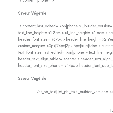
» content_phone= »
Saveur Végétale
» content_last_edited= »on|phone » _builder_version= 
text_line_height= »1.8em » ul_line_height= »1.6em » h
header_font_size= »67px » header_line_height= »2.9
custom_margin= »3px|74px|3px|6px|true|false » custom
text_font_size_last_edited= »on|phone » text_line_heig
header_text_align_tablet= »center » header_text_alig
header_font_size_phone= »44px » header_font_size_las
Saveur Végétale
[/et_pb_text][et_pb_text _builder_version= 
L