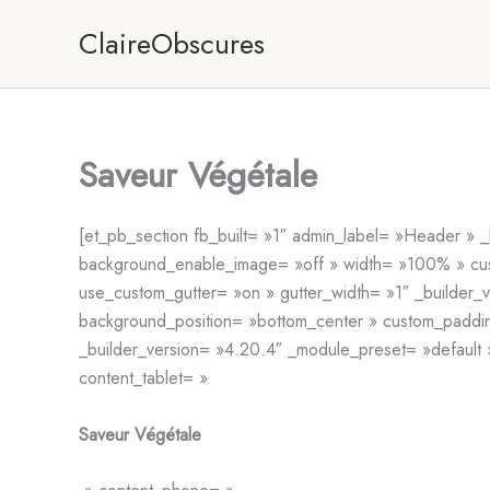
Aller
ClaireObscures
au
contenu
Saveur Végétale
[et_pb_section fb_built= »1″ admin_label= »Header »
background_enable_image= »off » width= »100% » cust
use_custom_gutter= »on » gutter_width= »1″ _builder
background_position= »bottom_center » custom_paddin
_builder_version= »4.20.4″ _module_preset= »default 
content_tablet= »
Saveur Végétale