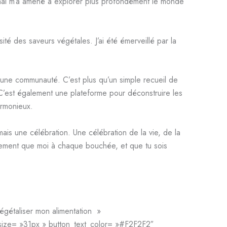
nimal m’a amené à explorer plus profondément le monde
ité des saveurs végétales. J’ai été émerveillé par la
 une communauté. C’est plus qu’un simple recueil de
e. C’est également une plateforme pour déconstruire les
armonieux.
mais une célébration. Une célébration de la vie, de la
lement que moi à chaque bouchée, et que tu sois
égétaliser mon alimentation »
_size= »31px » button_text_color= »#F2F2F2″