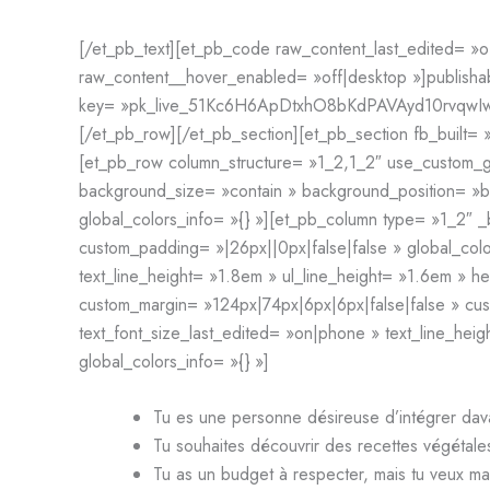
[/et_pb_text][et_pb_code raw_content_last_edited= »of
raw_content__hover_enabled= »off|desktop »]
publisha
key= »pk_live_51Kc6H6ApDtxhO8bKdPAVAyd10rvqw
[/et_pb_row][/et_pb_section][et_pb_section fb_built= 
[et_pb_row column_structure= »1_2,1_2″ use_custom_g
background_size= »contain » background_position= »bo
global_colors_info= »{} »][et_pb_column type= »1_2″
custom_padding= »|26px||0px|false|false » global_color
text_line_height= »1.8em » ul_line_height= »1.6em » h
custom_margin= »124px|74px|6px|6px|false|false » cus
text_font_size_last_edited= »on|phone » text_line_heig
global_colors_info= »{} »]
Tu es une personne désireuse d’intégrer dava
Tu souhaites découvrir des recettes végétal
Tu as un budget à respecter, mais tu veux m