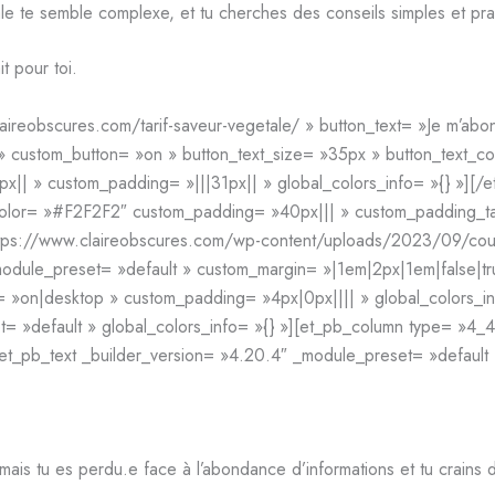
tale te semble complexe, et tu cherches des conseils simples et pra
it pour toi.
laireobscures.com/tarif-saveur-vegetale/ » button_text= »Je m’ab
 » custom_button= »on » button_text_size= »35px » button_text
x|| » custom_padding= »|||31px|| » global_colors_info= »{} »][/
olor= »#F2F2F2″ custom_padding= »40px||| » custom_padding_tabl
tps://www.claireobscures.com/wp-content/uploads/2023/09/couve
_module_preset= »default » custom_margin= »|1em|2px|1em|false|t
 »on|desktop » custom_padding= »4px|0px|||| » global_colors_in
= »default » global_colors_info= »{} »][et_pb_column type= »4_4
[et_pb_text _builder_version= »4.20.4″ _module_preset= »default »
, mais tu es perdu.e face à l’abondance d’informations et tu crains 