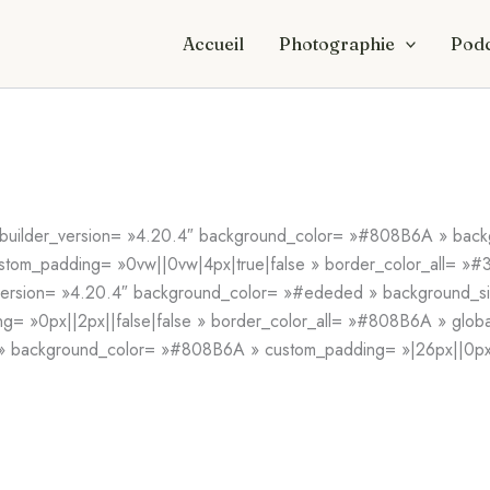
Accueil
Photographie
Podc
 _builder_version= »4.20.4″ background_color= »#808B6A » back
om_padding= »0vw||0vw|4px|true|false » border_color_all= »#31
_version= »4.20.4″ background_color= »#ededed » background_si
g= »0px||2px||false|false » border_color_all= »#808B6A » globa
» background_color= »#808B6A » custom_padding= »|26px||0px|fal