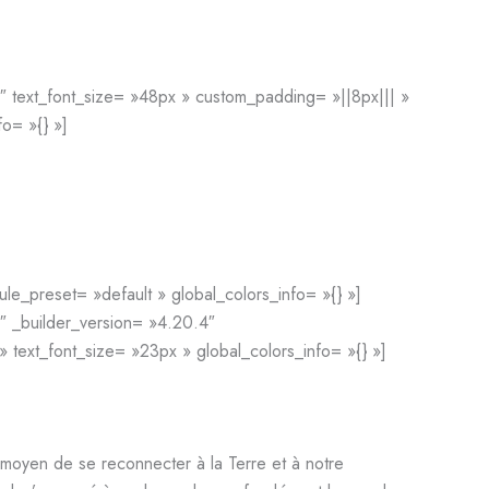
″ text_font_size= »48px » custom_padding= »||8px||| »
o= »{} »]
le_preset= »default » global_colors_info= »{} »]
″ _builder_version= »4.20.4″
 text_font_size= »23px » global_colors_info= »{} »]
n moyen de se reconnecter à la Terre et à notre