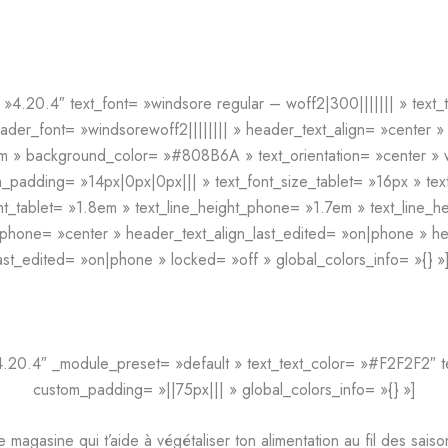
»4.20.4″ text_font= »windsore regular – woff2|300||||||| » text
eader_font= »windsorewoff2|||||||| » header_text_align= »center
em » background_color= »#808B6A » text_orientation= »center »
_padding= »14px|0px|0px||| » text_font_size_tablet= »16px » te
ht_tablet= »1.8em » text_line_height_phone= »1.7em » text_line_h
n_phone= »center » header_text_align_last_edited= »on|phone » h
t_edited= »on|phone » locked= »off » global_colors_info= »{} »
»4.20.4″ _module_preset= »default » text_text_color= »#F2F2F2″ 
custom_padding= »||75px||| » global_colors_info= »{} »]
e magasine qui t’aide à végétaliser ton alimentation au fil des saiso