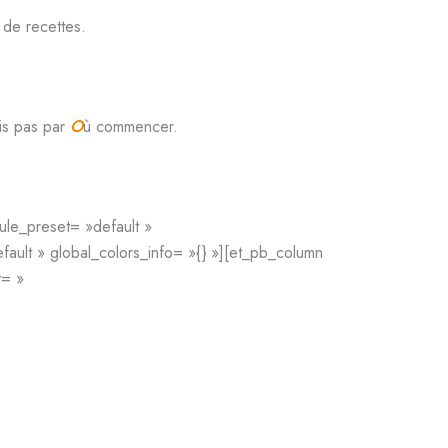
 de recettes.
is pas par
O
ù commencer.
ule_preset= »default »
ult » global_colors_info= »{} »][et_pb_column
t= »