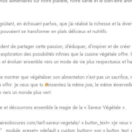
oix alimentaires sur notre planète, notre santé et le bien-être a
tant, en échouant parfois, que j’ai réalisé la richesse et la divers
pouvaient se transformer en plats délicieux et nutritifs.
ent de partager cette passion, d’éduquer, d’inspirer et de créer
e exploration des possibilités infinies que la cuisine végétale offr
es et évoluer ensemble vers un mode de vie plus respectueux et h
 montrer que végétaliser son alimentation n’est pas un sacrifice, 
 offrir. Je veux que tu
R
essentiez la même joie, le même émerveil
on vers un monde plus vert.
ive et découvrons ensemble la magie de la « Saveur Végétale ».
aireobscures.com/tarif-saveur-vegetale/ » button_text= »Je veux v
4″ _module_preset= »default » custom_button= »on » button_text