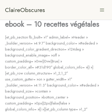
Aller
ClaireObscures
au
contenu
ebook – 10 recettes végétales
[et_pb_section fb_built= »1″ admin_label= »Header »
_builder_version= »4.9.7″ background_color= »#ededed »
background_color_gradient_direction= »124deg »
background_enable_image= »off »
custom_padding= »0vw||0vw||true| »
border_color_all= »#31d190″ global_colors_info= »{} »]
[et_pb_row column_structure= »1_2,1_2″
use_custom_gutter= »on » gutter_width= »1″
_builder_version= »4.11.3″ background_color= »#ededed »
background_size= »contain »
background_position= »bottom_center »
custom_padding= »0px||2px||false|false »
global_colors_info= »{} »][et_pb_column type= »1_2″