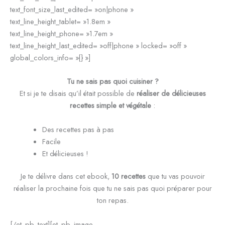
text_font_size_last_edited= »on|phone »
text_line_height_tablet= »1.8em »
text_line_height_phone= »1.7em »
text_line_height_last_edited= »off|phone » locked= »off »
global_colors_info= »{} »]
Tu ne sais pas quoi cuisiner ?
Et si je te disais qu’il était possible de
réaliser de délicieuses
recettes simple et végétale
:
Des recettes pas à pas
Facile
Et délicieuses !
Je te délivre dans cet ebook,
10 recettes
que tu vas pouvoir
réaliser la prochaine fois que tu ne sais pas quoi préparer pour
ton repas.
[/et_pb_text][et_pb_image