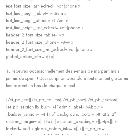
text_font_size_last_edited= »on|phone »
text_line_height_tablet= »1.8em »
text_line_height_phone= »1.7em »
text_line_height_last_edited= »off|phone »
header_2_font_size_tablet= » »
header_2_font_size_phone= »8vw »
header_2_font_size_last_edited= »on|phone »
global_colors_info= »{} »]
Tu recevras occasionnellement des e-mails de ma part, mais
jamais de spam ! Désinscription possible à tout moment grâce au
lien présent en bas de chaque e-mail.
[/et_pb_text][/et_pb_column][/et_pb_row][/et_pb_section]
[et_pb_section fb_built= »1″ admin_label= »About »
_builder_version= »4.11.3″ background_color= »#F2F2F2″
custom_margin= »||-17px||| » custom_padding= »||54px||| »
locked= »off » global_colors_info= »{} »][et_pb_row