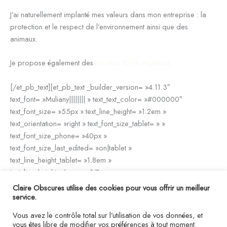
J’ai naturellement implanté mes valeurs dans mon entreprise : la
protection et le respect de l’environnement ainsi que des
animaux.
Je propose également des
recettes 100% végétales.
[/et_pb_text][et_pb_text _builder_version= »4.11.3″
text_font= »Muliany|||||||| » text_text_color= »#000000″
text_font_size= »55px » text_line_height= »1.2em »
text_orientation= »right » text_font_size_tablet= » »
text_font_size_phone= »40px »
text_font_size_last_edited= »on|tablet »
text_line_height_tablet= »1.8em »
text_line_height_phone= »1.7em »
text_line_height_last_edited= »off|phone » locked= »off »
Claire Obscures utilise des cookies pour vous offrir un meilleur
global_colors_info= »{} »]
service.
Vous avez le contrôle total sur l’utilisation de vos données, et
Claire
vous êtes libre de modifier vos préférences à tout moment.