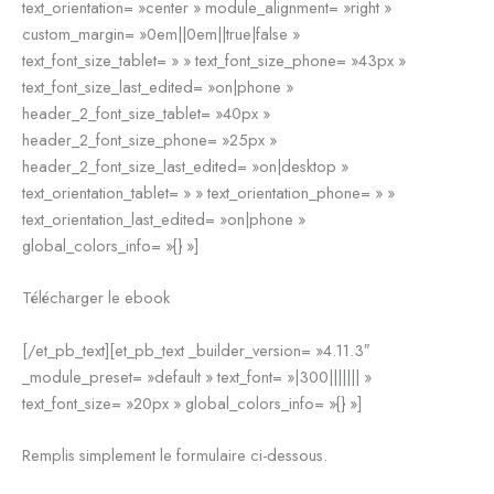
text_orientation= »center » module_alignment= »right »
custom_margin= »0em||0em||true|false »
text_font_size_tablet= » » text_font_size_phone= »43px »
text_font_size_last_edited= »on|phone »
header_2_font_size_tablet= »40px »
header_2_font_size_phone= »25px »
header_2_font_size_last_edited= »on|desktop »
text_orientation_tablet= » » text_orientation_phone= » »
text_orientation_last_edited= »on|phone »
global_colors_info= »{} »]
Télécharger le ebook
[/et_pb_text][et_pb_text _builder_version= »4.11.3″
_module_preset= »default » text_font= »|300||||||| »
text_font_size= »20px » global_colors_info= »{} »]
Remplis simplement le formulaire ci-dessous.