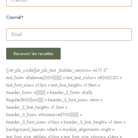
Courriel*
Recevoir les recettes
[/et_pb_code][et_pb_text _builder_version= »4.11.3″
text_font= »Raleway|300||||||| » text_text_color= »#262C2C »
text_font_size= »13px » text_line_height= »1.8em »
header_font= »|||||||| » header_2_font= »Kelly
Regular|800||on||||| » header_2_font_size= »4vw »
header_2_line_height= »1.2em »
header_3_font= »Montserrat|700||||||| »
header_3_font_size= »16px » header_3_line_height= »1.4em »
background_layout= »dark » module_alignment= »right »
text_font_size_tablet= »16px » text_font_size_phone= »14px »