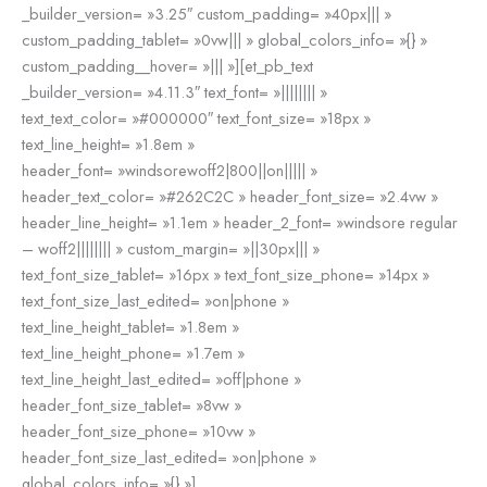
_builder_version= »3.25″ custom_padding= »40px||| »
custom_padding_tablet= »0vw||| » global_colors_info= »{} »
custom_padding__hover= »||| »][et_pb_text
_builder_version= »4.11.3″ text_font= »|||||||| »
text_text_color= »#000000″ text_font_size= »18px »
text_line_height= »1.8em »
header_font= »windsorewoff2|800||on||||| »
header_text_color= »#262C2C » header_font_size= »2.4vw »
header_line_height= »1.1em » header_2_font= »windsore regular
– woff2|||||||| » custom_margin= »||30px||| »
text_font_size_tablet= »16px » text_font_size_phone= »14px »
text_font_size_last_edited= »on|phone »
text_line_height_tablet= »1.8em »
text_line_height_phone= »1.7em »
text_line_height_last_edited= »off|phone »
header_font_size_tablet= »8vw »
header_font_size_phone= »10vw »
header_font_size_last_edited= »on|phone »
global_colors_info= »{} »]