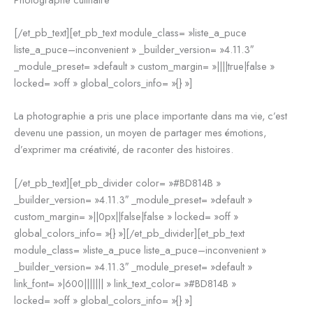
[/et_pb_text][et_pb_text module_class= »liste_a_puce
liste_a_puce–inconvenient » _builder_version= »4.11.3″
_module_preset= »default » custom_margin= »||||true|false »
locked= »off » global_colors_info= »{} »]
La photographie a pris une place importante dans ma vie, c’est
devenu une passion, un moyen de partager mes émotions,
d’exprimer ma créativité, de raconter des histoires.
[/et_pb_text][et_pb_divider color= »#BD814B »
_builder_version= »4.11.3″ _module_preset= »default »
custom_margin= »||0px||false|false » locked= »off »
global_colors_info= »{} »][/et_pb_divider][et_pb_text
module_class= »liste_a_puce liste_a_puce–inconvenient »
_builder_version= »4.11.3″ _module_preset= »default »
link_font= »|600||||||| » link_text_color= »#BD814B »
locked= »off » global_colors_info= »{} »]