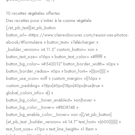
10 recettes végétales offertes
Des recettes pour s’initier à la cuisine végétale
[/et_pb_text][et_pb_button
button_url= »https://www.claireobscures.com/reussir-ses-photos-
ebook/#formulaire » button_text= »Télécharger »
_builder_version= »4.11.3″ custom_button= »on »
button_text_size= »16px » button_text_color= »#ffffff »
button_bg_color= »#542D12″ button_border_width= »0px »
button_border_radius= »0px » button_font= »|||on||||| »
button_use_icon= »off » custom_margin= »||16px »
custom_padding= »18px|40px|18px|40px|true|true »
global_colors_info= »{} »
button_bg_color__hover_enabled= »on|hover »
button_bg_color__hover= »#BD814B »
button_bg_enable_color__hover= »on »][/et_pb_button]
[et_pb_text _builder_version= »4.14.7″ text_font= »|600||||||| »
text_font_size= »11px » text_line_height= »1.8em »