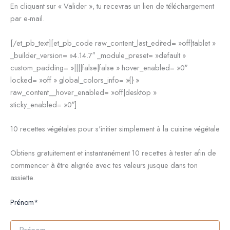
En cliquant sur « Valider », tu recevras un lien de téléchargement
par e-mail.
[/et_pb_text][et_pb_code raw_content_last_edited= »off|tablet »
_builder_version= »4.14.7″ _module_preset= »default »
custom_padding= »||||false|false » hover_enabled= »0″
locked= »off » global_colors_info= »{} »
raw_content__hover_enabled= »off|desktop »
sticky_enabled= »0″]
10 recettes végétales pour s'initier simplement à la cuisine végétale
Obtiens gratuitement et instantanément 10 recettes à tester afin de
commencer à être alignée avec tes valeurs jusque dans ton
assiette.
Prénom*