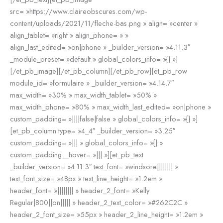
src= »https://www.claireobscures.com/wp-
content/uploads/2021/11/fleche-bas.png » align= »center »
align_tablet= »right » align_phone= » »
align_last_edited= »on|phone » _builder_version= »4.11.3″
_module_preset= »default » global_colors_info= »{} »]
[/et_pb_image][/et_pb_column][/et_pb_row][et_pb_row
module_id= »formulaire » _builder_version= »4.14.7″
max_width= »30% » max_width_tablet= »50% »
max_width_phone= »80% » max_width_last_edited= »on|phone »
custom_padding= »||||false|false » global_colors_info= »{} »]
[et_pb_column type= »4_4″ _builder_version= »3.25″
custom_padding= »||| » global_colors_info= »{} »
custom_padding__hover= »||| »][et_pb_text
_builder_version= »4.11.3″ text_font= »windsore|||||||| »
text_font_size= »48px » text_line_height= »1.2em »
header_font= »|||||||| » header_2_font= »Kelly
Regular|800||on||||| » header_2_text_color= »#262C2C »
header_2_font_size= »55px » header_2_line_height= »1.2em »