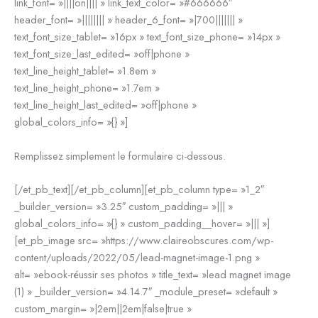
link_font= »||||on|||| » link_text_color= »#666666″
header_font= »|||||||| » header_6_font= »|700||||||| »
text_font_size_tablet= »16px » text_font_size_phone= »14px »
text_font_size_last_edited= »off|phone »
text_line_height_tablet= »1.8em »
text_line_height_phone= »1.7em »
text_line_height_last_edited= »off|phone »
global_colors_info= »{} »]
Remplissez simplement le formulaire ci-dessous.
[/et_pb_text][/et_pb_column][et_pb_column type= »1_2″
_builder_version= »3.25″ custom_padding= »||| »
global_colors_info= »{} » custom_padding__hover= »||| »]
[et_pb_image src= »https://www.claireobscures.com/wp-
content/uploads/2022/05/lead-magnet-image-1.png »
alt= »ebook-réussir ses photos » title_text= »lead magnet image
(1) » _builder_version= »4.14.7″ _module_preset= »default »
custom_margin= »|2em||2em|false|true »