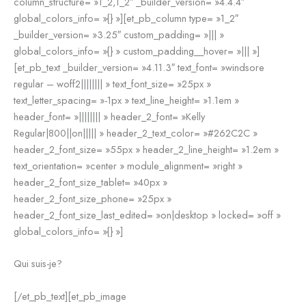
column_structure= »1_2,1_2″ _builder_version= »4.4.4″
global_colors_info= »{} »][et_pb_column type= »1_2″
_builder_version= »3.25″ custom_padding= »||| »
global_colors_info= »{} » custom_padding__hover= »||| »]
[et_pb_text _builder_version= »4.11.3″ text_font= »windsore
regular – woff2|||||||| » text_font_size= »25px »
text_letter_spacing= »-1px » text_line_height= »1.1em »
header_font= »|||||||| » header_2_font= »Kelly
Regular|800||on||||| » header_2_text_color= »#262C2C »
header_2_font_size= »55px » header_2_line_height= »1.2em »
text_orientation= »center » module_alignment= »right »
header_2_font_size_tablet= »40px »
header_2_font_size_phone= »25px »
header_2_font_size_last_edited= »on|desktop » locked= »off »
global_colors_info= »{} »]
Qui suis-je?
[/et_pb_text][et_pb_image