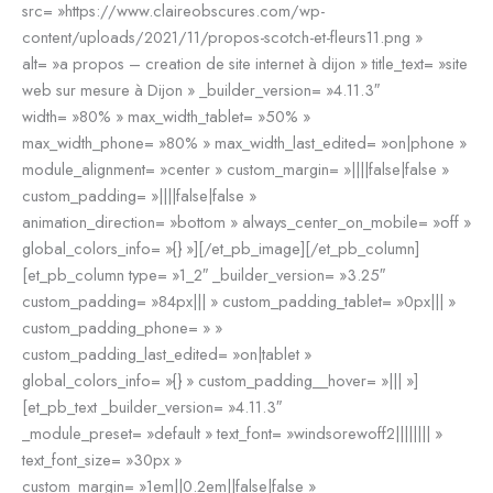
src= »https://www.claireobscures.com/wp-
content/uploads/2021/11/propos-scotch-et-fleurs11.png »
alt= »a propos – creation de site internet à dijon » title_text= »site
web sur mesure à Dijon » _builder_version= »4.11.3″
width= »80% » max_width_tablet= »50% »
max_width_phone= »80% » max_width_last_edited= »on|phone »
module_alignment= »center » custom_margin= »||||false|false »
custom_padding= »||||false|false »
animation_direction= »bottom » always_center_on_mobile= »off »
global_colors_info= »{} »][/et_pb_image][/et_pb_column]
[et_pb_column type= »1_2″ _builder_version= »3.25″
custom_padding= »84px||| » custom_padding_tablet= »0px||| »
custom_padding_phone= » »
custom_padding_last_edited= »on|tablet »
global_colors_info= »{} » custom_padding__hover= »||| »]
[et_pb_text _builder_version= »4.11.3″
_module_preset= »default » text_font= »windsorewoff2|||||||| »
text_font_size= »30px »
custom_margin= »1em||0.2em||false|false »