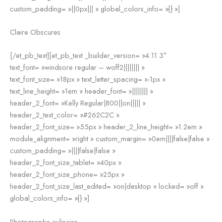
custom_padding= »||0px||| » global_colors_info= »{} »]
Claire Obscures
[/et_pb_text][et_pb_text _builder_version= »4.11.3″
text_font= »windsore regular – woff2|||||||| »
text_font_size= »18px » text_letter_spacing= »-1px »
text_line_height= »1em » header_font= »|||||||| »
header_2_font= »Kelly Regular|800||on||||| »
header_2_text_color= »#262C2C »
header_2_font_size= »55px » header_2_line_height= »1.2em »
module_alignment= »right » custom_margin= »0em||||false|false »
custom_padding= »||||false|false »
header_2_font_size_tablet= »40px »
header_2_font_size_phone= »25px »
header_2_font_size_last_edited= »on|desktop » locked= »off »
global_colors_info= »{} »]
Photographe culinaire