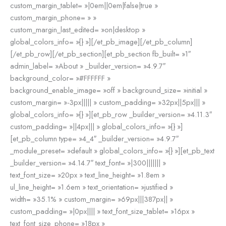
custom_margin_tablet= »|0em||0em|false|true »
custom_margin_phone= » »
custom_margin_last_edited= »on|desktop »
global_colors_info= »{} »][/et_pb_image][/et_pb_column]
[/et_pb_row][/et_pb_section][et_pb_section fb_built= »1″
admin_label= »About » _builder_version= »4.9.7″
background_color= »#FFFFFF »
background_enable_image= »off » background_size= »initial »
custom_margin= »-3px||||| » custom_padding= »32px||5px||| »
global_colors_info= »{} »][et_pb_row _builder_version= »4.11.3″
custom_padding= »||4px||| » global_colors_info= »{} »]
[et_pb_column type= »4_4″ _builder_version= »4.9.7″
_module_preset= »default » global_colors_info= »{} »][et_pb_text
_builder_version= »4.14.7″ text_font= »|300||||||| »
text_font_size= »20px » text_line_height= »1.8em »
ul_line_height= »1.6em » text_orientation= »justified »
width= »35.1% » custom_margin= »69px|||387px|| »
custom_padding= »|0px|||| » text_font_size_tablet= »16px »
text_font_size_phone= »18px »