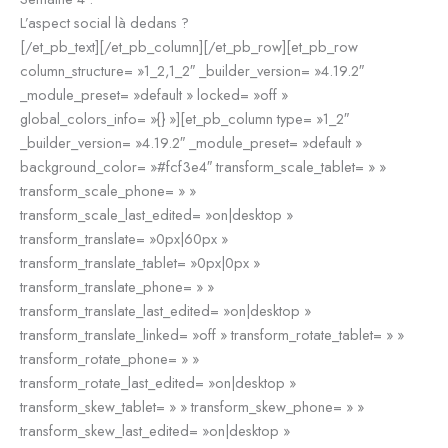
L’aspect social là dedans ?
[/et_pb_text][/et_pb_column][/et_pb_row][et_pb_row
column_structure= »1_2,1_2″ _builder_version= »4.19.2″
_module_preset= »default » locked= »off »
global_colors_info= »{} »][et_pb_column type= »1_2″
_builder_version= »4.19.2″ _module_preset= »default »
background_color= »#fcf3e4″ transform_scale_tablet= » »
transform_scale_phone= » »
transform_scale_last_edited= »on|desktop »
transform_translate= »0px|60px »
transform_translate_tablet= »0px|0px »
transform_translate_phone= » »
transform_translate_last_edited= »on|desktop »
transform_translate_linked= »off » transform_rotate_tablet= » »
transform_rotate_phone= » »
transform_rotate_last_edited= »on|desktop »
transform_skew_tablet= » » transform_skew_phone= » »
transform_skew_last_edited= »on|desktop »