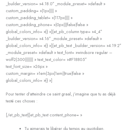
_builder_version= »4.18.0″ _module_preset= »default »
custom_padding= »|1px|||| »
custom_padding_tablet= »|117px|||| »
custom_padding_phone= »|0px|||false|false »
global_colors_info= »{} »][et_pb_column type= »4_4″
_builder_version= »4.16″ _module_preset= »default »
global_colors_info= »{} »][et_pb_text _builder_version= »4.19.2″
_module_preset= »default » text_font= »windsore regular –
woff2|300||||||| » text_text_color= »#F18805″
text_font_size= »26px »
custom_margin= »1em|3px|1em||true|false »
global_colors_info= »{} »]
Pour tenter d’atteindre ce saint graal, j’imagine que tu as déjà
testé ces choses :
[/et_pb_text][et_pb_text content_phone= »
Tu aimerais te libérer du temps au quotidien.