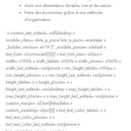
Avoir une alimentation durable, vrai et de saison
Faire des économies grâce à une méthode
d’organisation.
» content_last_edited= »off|desktop »
module_class= »liste_a_puce liste_a_puce–avantage »
_builder_version= »4.19.2″ _module_preset= »default »
text_font= »Cormorant|||||||| » text_font_size= »20px »
width= »100% » width_tablet= »100% » width_phone= »100% »
width_last_edited= »on|phone » min_height_tablet= »100px »
min_height_phone= » » min_height_last_edited= »on|phone »
height_tablet= » » height_phone= » »
height_last_edited= »on|desktop » max_height_tablet= » »
max_height_phone= » » max_height_last_edited= »on|phone »
custom_margin= »||1em||false|false »
custom_padding= »2px||||| » text_text_color_tablet= » »
text_text_color_phone= » »
text_text_color_last_edited= »on|phone »