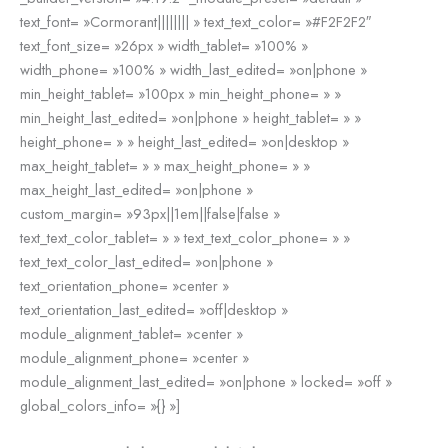
text_font= »Cormorant|||||||| » text_text_color= »#F2F2F2″
text_font_size= »26px » width_tablet= »100% »
width_phone= »100% » width_last_edited= »on|phone »
min_height_tablet= »100px » min_height_phone= » »
min_height_last_edited= »on|phone » height_tablet= » »
height_phone= » » height_last_edited= »on|desktop »
max_height_tablet= » » max_height_phone= » »
max_height_last_edited= »on|phone »
custom_margin= »93px||1em||false|false »
text_text_color_tablet= » » text_text_color_phone= » »
text_text_color_last_edited= »on|phone »
text_orientation_phone= »center »
text_orientation_last_edited= »off|desktop »
module_alignment_tablet= »center »
module_alignment_phone= »center »
module_alignment_last_edited= »on|phone » locked= »off »
global_colors_info= »{} »]