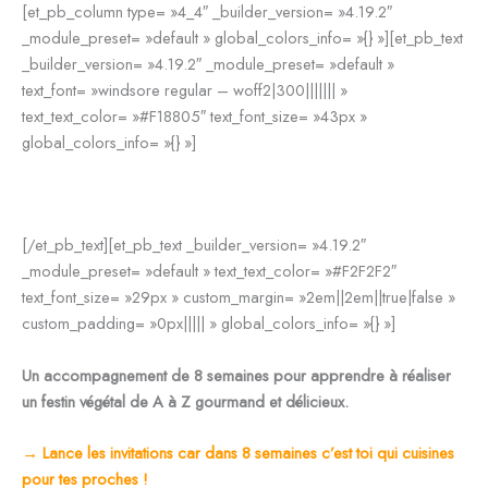
[et_pb_column type= »4_4″ _builder_version= »4.19.2″
_module_preset= »default » global_colors_info= »{} »][et_pb_text
_builder_version= »4.19.2″ _module_preset= »default »
text_font= »windsore regular – woff2|300||||||| »
text_text_color= »#F18805″ text_font_size= »43px »
global_colors_info= »{} »]
Voici comment je peux t’aider :
[/et_pb_text][et_pb_text _builder_version= »4.19.2″
_module_preset= »default » text_text_color= »#F2F2F2″
text_font_size= »29px » custom_margin= »2em||2em||true|false »
custom_padding= »0px||||| » global_colors_info= »{} »]
Un accompagnement de 8 semaines pour apprendre à réaliser
un festin végétal de A à Z gourmand et délicieux.
→ Lance les invitations car dans 8 semaines c’est toi qui cuisines
pour tes proches !