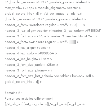
8″ _builder_version= »4.19.2″ _module_preset= »default »
max_width= »285px » module_alignment= »center »
global_colors_info= »{} »][/et_pb_image][et_pb_text
_builder_version= »4.19.2″ _module_preset= »default »
header_3_font= »windsore regular – woff2|700||||||| »
header_3_text_align= »center » header_3_text_color= »#F18805″
header_3_font_size= »36px » header_3_line_height= »1.2em »
header_4_font= »windsore regular – woff2|||||||| »
header_4_text_align= »center »
header_4_text_color= »#808B6A »
header_4_line_height= »1.8em »
header_3_font_size_tablet= »28px »
header_3_font_size_phone= » »
header_3_font_size_last_edited= »on|tablet » locked= »off »
global_colors_info= »{} »]
Semaine 2 :
Penser ses assiettes différemment
[/et_pb_text][/et_pb_column][/et_pb_row][et_pb_row