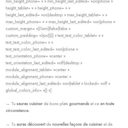
min_height_phone= » » min_height_last_edited= »on|phone »
height_tablet= » » height_phone= » »
height_last_edited= »on|desktop » max_height_tablet= » »
max_height_phone= » » max_height_last_edited= »on|phone »
custom_margin= »||1em||false|false »
custom_padding= »2px||||| » text_text_color_tablet= » »
text_text_color_phone= » »
text_text_color_last_edited= »on|phone »
text_orientation_phone= »center »
text_orientation_last_edited= »off|desktop »
module_alignment_tablet= »center »
module_alignment_phone= »center »
module_alignment_last_edited= »on|tablet » locked= »off »
global_colors_info= »{} »]
→ Tu
sauras cuisiner
de bons plats
gourmands
et ce
en toute
circonstance.
→ Tu
auras découvert
de
nouvelles façons de cuisiner
et de