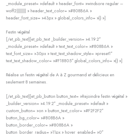
_module_preset= »default » header_font= »windsore regular –
woff2|||||||| » header_text_color= »#808B6A »
header_font_size= »43px » global_colors_info= »{} »]
Festin végétal
[/et_pb_text][et_pb_text _builder_version= »4.19.2″
_module_preset= »default » text_text_color= »#808B6A »
text_font_size= »30px » text_text_shadow_style= »preset1″
text_text_shadow_color= »#F18805″ global_colors_info= »{} »]
Réalise un festin végétal de A à Z gourmand et délicieux en
seulement 8 semaines.
[/et_pb_text][et_pb_button button_text= »Rejoindre festin végétal »
_builder_version= »4.19.2″ _module_preset= »default »
custom_button= »on » button_text_color= »#F2F2F2″
button_bg_color= »#808B6A »
button_border_color= »#808B6A »
button_border_radius= »11px » hover_enabled= »0″