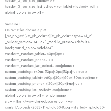
header_3_font_size_phone= » »
header_3_font_size_last_edited= »on|tablet » locked= »off »
global_colors_info= »{} »]
Semaine 1 :
On remet les choses à plat
[/et_pb_text][/et_pb_column][et_pb_column type= »1_2″
_builder_version= »4.19.2″ _module_preset= »default »
background_color= »#fcf3e4″
transform_translate_tablet= »0px|0px »
transform_translate_phone= » »
transform_translate_last_edited= »on|phone »
custom_padding= »40px|50px|40px|50px|true|true »
custom_padding_tablet= »60px|30px|60px|30px|true|true »
custom_padding_phone= »|20px||20px|true|true »
custom_padding_last_edited= »on|phone »
global_colors_info= »{} »][et_pb_image
src= »https://www.claireobscures.com/wp-
content/uploads/2022/11/photo30-8.jpg » title_text= »photo30-