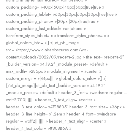
custom_padding= »40px|50px|40px|50px|true|true »
custom_padding_tablet= »60px|30px|60px|30px|true|true »
custom_padding_phone= »|20px||20px|true|true »
custom_padding_last_edited= »on|phone »
transform_styles_tablet= » » transform_styles_phone= » »
global_colors_info= »{} »][et_pb_image
src= »https://www.claireobscures.com/wp-
content/uploads/2022/09/recette-2.jpg » title_text= »recette-2″
_builder_version= »4.19.2″ _module_preset= »default »
max_width= »285px » module_alignment= »center »
custom_margin= »|44px|||| » global_colors_info= »{} »]
[/et_pb_image][et_pb_text _builder_version= »4.19.2″
_module_preset= »default » header_3_font= »windsore regular –
woff2|700||||||| » header_3_text_align= »center »
header_3_text_color= »#F18805″ header_3_font_size= »36px »
header_3_line_height= »1.2em » header_4_font= »windsore
regular – woff2|||||||| » header_4_text_align= »center »
header_4_text_color= »#808B6A »