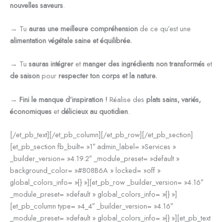
nouvelles saveurs
.
→ Tu
auras une meilleure compréhension
de
ce qu’est une
alimentation végétale saine et équilibrée.
→ Tu
sauras intégrer
et
manger des ingrédients
non transformés
et
de saison
pour
respecter ton corps et la nature.
→
Fini
le manque d’inspiration !
Réalise des
plats sains, variés,
économiques
et
délicieux au quotidien
.
[/et_pb_text][/et_pb_column][/et_pb_row][/et_pb_section]
[et_pb_section fb_built= »1″ admin_label= »Services »
_builder_version= »4.19.2″ _module_preset= »default »
background_color= »#808B6A » locked= »off »
global_colors_info= »{} »][et_pb_row _builder_version= »4.16″
_module_preset= »default » global_colors_info= »{} »]
[et_pb_column type= »4_4″ _builder_version= »4.16″
_module_preset= »default » global_colors_info= »{} »][et_pb_text