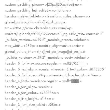
custom_padding_phone= »|20px||20px|true|true »
custom_padding_last_edited= »on|phone »
transform_styles_tablet= » » transform_styles_phone= » »
global_colors_info= »{} »][et_pb_image
src= »https://www.claireobscures.com/wp-
content/uploads/2022/12/sarrasin-1.jpg » title_text= »sarrasin-1″
_builder_version= »4.19.2″ _module_preset= »default »
max_width= »285px » module_alignment= »center »
global_colors_info= »{} »][/et_pb_image][et_pb_text
_builder_version= »4.19.2″ _module_preset= »default »
header_3_font= »windsore regular – woff2|700||||||| »
header_3_text_align= »center » header_3_text_color= »#F18805″
header_3_font_size= »36px » header_3_line_height= »1.2em »
header_4_font= »windsore regular – woff2|||||||| »
header_4_text_align= »center »
header_4_text_color= »#808B6A »
header_4_line_height= »1.8em »
header_3_font_size_tablet= »28px »