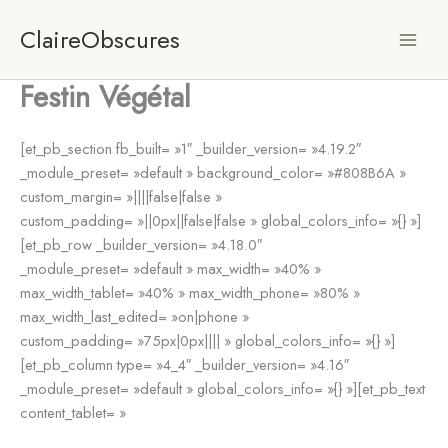
Aller
ClaireObscures
au
contenu
Festin Végétal
[et_pb_section fb_built= »1″ _builder_version= »4.19.2″
_module_preset= »default » background_color= »#808B6A »
custom_margin= »||||false|false »
custom_padding= »||0px||false|false » global_colors_info= »{} »]
[et_pb_row _builder_version= »4.18.0″
_module_preset= »default » max_width= »40% »
max_width_tablet= »40% » max_width_phone= »80% »
max_width_last_edited= »on|phone »
custom_padding= »75px|0px|||| » global_colors_info= »{} »]
[et_pb_column type= »4_4″ _builder_version= »4.16″
_module_preset= »default » global_colors_info= »{} »][et_pb_text
content_tablet= »