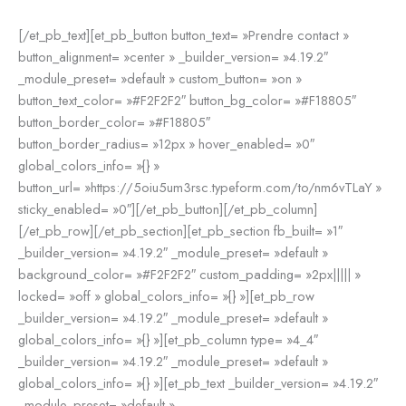
[/et_pb_text][et_pb_button button_text= »Prendre contact »
button_alignment= »center » _builder_version= »4.19.2″
_module_preset= »default » custom_button= »on »
button_text_color= »#F2F2F2″ button_bg_color= »#F18805″
button_border_color= »#F18805″
button_border_radius= »12px » hover_enabled= »0″
global_colors_info= »{} »
button_url= »https://5oiu5um3rsc.typeform.com/to/nm6vTLaY »
sticky_enabled= »0″][/et_pb_button][/et_pb_column]
[/et_pb_row][/et_pb_section][et_pb_section fb_built= »1″
_builder_version= »4.19.2″ _module_preset= »default »
background_color= »#F2F2F2″ custom_padding= »2px||||| »
locked= »off » global_colors_info= »{} »][et_pb_row
_builder_version= »4.19.2″ _module_preset= »default »
global_colors_info= »{} »][et_pb_column type= »4_4″
_builder_version= »4.19.2″ _module_preset= »default »
global_colors_info= »{} »][et_pb_text _builder_version= »4.19.2″
_module_preset= »default »