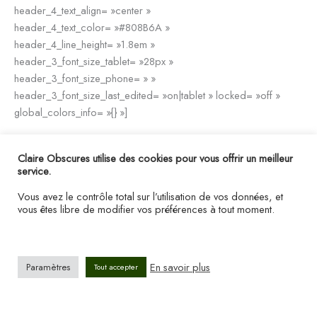
header_4_text_align= »center »
header_4_text_color= »#808B6A »
header_4_line_height= »1.8em »
header_3_font_size_tablet= »28px »
header_3_font_size_phone= » »
header_3_font_size_last_edited= »on|tablet » locked= »off »
global_colors_info= »{} »]
Semaine 5 :
Claire Obscures utilise des cookies pour vous offrir un meilleur
Apprends à cuisiner des plats goûteux
service.
[/et_pb_text][/et_pb_column][et_pb_column type= »1_2″
Vous avez le contrôle total sur l’utilisation de vos données, et
_builder_version= »4.19.2″ _module_preset= »default »
vous êtes libre de modifier vos préférences à tout moment.
background_color= »#fcf3e4″
transform_translate_tablet= »0px|0px »
transform_translate_phone= » »
transform_translate_last_edited= »on|phone »
En savoir plus
Paramètres
Tout accepter
custom_padding= »40px|50px|40px|50px|true|true »
custom_padding_tablet= »60px|30px|60px|30px|true|true »
custom_padding_phone= »|20px||20px|true|true »