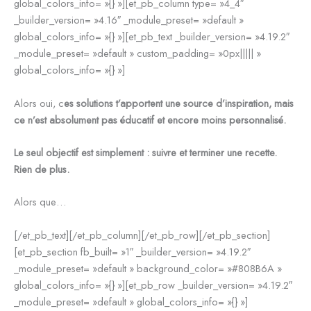
global_colors_info= »{} »][et_pb_column type= »4_4″
_builder_version= »4.16″ _module_preset= »default »
global_colors_info= »{} »][et_pb_text _builder_version= »4.19.2″
_module_preset= »default » custom_padding= »0px||||| »
global_colors_info= »{} »]
Alors oui, c
es solutions t’apportent une source d’inspiration, mais
ce n’est absolument pas éducatif et encore moins personnalisé.
Le seul objectif est simplement : suivre et terminer une recette.
Rien de plus.
Alors que…
[/et_pb_text][/et_pb_column][/et_pb_row][/et_pb_section]
[et_pb_section fb_built= »1″ _builder_version= »4.19.2″
_module_preset= »default » background_color= »#808B6A »
global_colors_info= »{} »][et_pb_row _builder_version= »4.19.2″
_module_preset= »default » global_colors_info= »{} »]