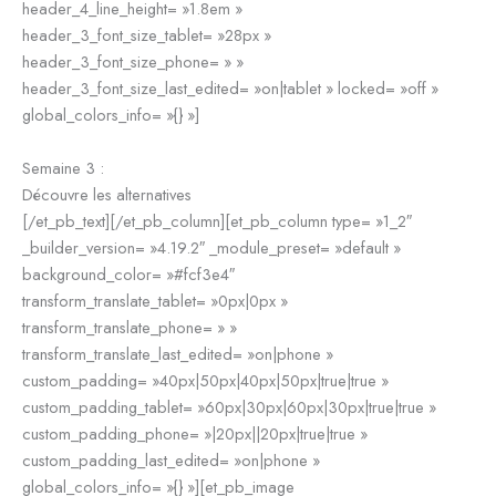
header_4_line_height= »1.8em »
header_3_font_size_tablet= »28px »
header_3_font_size_phone= » »
header_3_font_size_last_edited= »on|tablet » locked= »off »
global_colors_info= »{} »]
Semaine 3 :
Découvre les alternatives
[/et_pb_text][/et_pb_column][et_pb_column type= »1_2″
_builder_version= »4.19.2″ _module_preset= »default »
background_color= »#fcf3e4″
transform_translate_tablet= »0px|0px »
transform_translate_phone= » »
transform_translate_last_edited= »on|phone »
custom_padding= »40px|50px|40px|50px|true|true »
custom_padding_tablet= »60px|30px|60px|30px|true|true »
custom_padding_phone= »|20px||20px|true|true »
custom_padding_last_edited= »on|phone »
global_colors_info= »{} »][et_pb_image