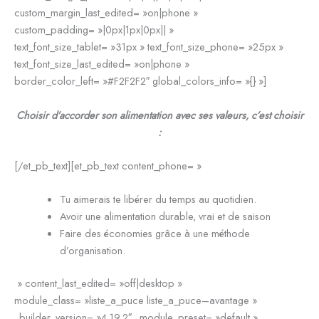
custom_margin_last_edited= »on|phone »
custom_padding= »|0px|1px|0px|| »
text_font_size_tablet= »31px » text_font_size_phone= »25px »
text_font_size_last_edited= »on|phone »
border_color_left= »#F2F2F2″ global_colors_info= »{} »]
Choisir d’accorder son alimentation avec ses valeurs, c’est choisir
:
[/et_pb_text][et_pb_text content_phone= »
Tu aimerais te libérer du temps au quotidien.
Avoir une alimentation durable, vrai et de saison
Faire des économies grâce à une méthode
d’organisation.
» content_last_edited= »off|desktop »
module_class= »liste_a_puce liste_a_puce–avantage »
_builder_version= »4.19.2″ _module_preset= »default »