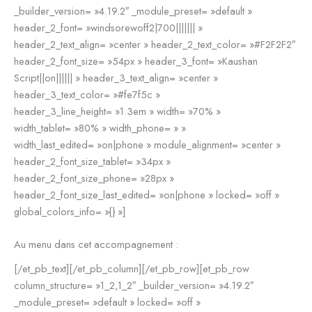
_builder_version= »4.19.2″ _module_preset= »default »
header_2_font= »windsorewoff2|700||||||| »
header_2_text_align= »center » header_2_text_color= »#F2F2F2″
header_2_font_size= »54px » header_3_font= »Kaushan
Script||on|||||| » header_3_text_align= »center »
header_3_text_color= »#fe7f5c »
header_3_line_height= »1.3em » width= »70% »
width_tablet= »80% » width_phone= » »
width_last_edited= »on|phone » module_alignment= »center »
header_2_font_size_tablet= »34px »
header_2_font_size_phone= »28px »
header_2_font_size_last_edited= »on|phone » locked= »off »
global_colors_info= »{} »]
Au menu dans cet accompagnement :
[/et_pb_text][/et_pb_column][/et_pb_row][et_pb_row
column_structure= »1_2,1_2″ _builder_version= »4.19.2″
_module_preset= »default » locked= »off »