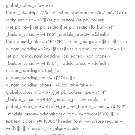
global_colors_info= »{} »
button_url= »https://5oiu5um3rsc.typeform.com/to/nm6vTLaY »
sticky_enabled= »0″][/et_pb_button][/et_pb_column]
[/et_pb_row][/et_pb_section][et_pb_section fb_built= »1″
_builder_version= »4.19.2″ _module_preset= »default »
background_color= »#F2F2F2″ custom_margin= »||||false|false »
custom_padding= »2px||||false|false » global_colors_info= »{} »]
[et_pb_row custom_padding_last_edited= »on|phone »
_builder_version= »4.18.0″ _module_preset= »default »
custom_padding= »|1px|||| »
custom_padding_tablet= »|117px|||| »
custom_padding_phone= »|0px|||false|false »
global_colors_info= »{} »][et_pb_column type= »4_4″
_builder_version= »4.16″ _module_preset= »default »
global_colors_info= »{} »][et_pb_text _builder_version= »4.19.2″
_module_preset= »default » text_font= »windsore|300||||||| »
text_text_color= »#F18805″ header_font= »windsore regular –
woff2|||||||| » header_text_align= »center »