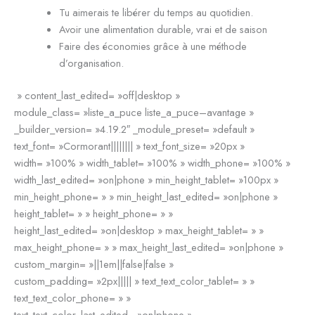
Tu aimerais te libérer du temps au quotidien.
Avoir une alimentation durable, vrai et de saison
Faire des économies grâce à une méthode
d’organisation.
» content_last_edited= »off|desktop »
module_class= »liste_a_puce liste_a_puce–avantage »
_builder_version= »4.19.2″ _module_preset= »default »
text_font= »Cormorant|||||||| » text_font_size= »20px »
width= »100% » width_tablet= »100% » width_phone= »100% »
width_last_edited= »on|phone » min_height_tablet= »100px »
min_height_phone= » » min_height_last_edited= »on|phone »
height_tablet= » » height_phone= » »
height_last_edited= »on|desktop » max_height_tablet= » »
max_height_phone= » » max_height_last_edited= »on|phone »
custom_margin= »||1em||false|false »
custom_padding= »2px||||| » text_text_color_tablet= » »
text_text_color_phone= » »
text_text_color_last_edited= »on|phone »