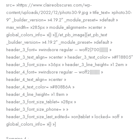
src= »https://www.claireobscures.com/wp-
content/uploads/2022/12/photo30-9.jpg » title_text= »photo30-
9″ _builder_version= »4.19.2″ _module_preset= »default »
max_width= »285px » module_alignment= »center »
global_colors_info= »{} »][/et_pb_image][et_pb_text
_builder_version= »4.19.2″ _module_preset= »default »
header_3_font= »windsore regular – woff2|700||||||| »
header_3_text_align= »center » header_3_text_color= »#F18805″
header_3_font_size= »36px » header_3_line_height= »1.2em »
header_4_font= »windsore regular – woff2|||||||| »
header_4_text_align= »center »
header_4_text_color= »#808B6A »
header_4_line_height= »1.8em »
header_3_font_size_tablet= »28px »
header_3_font_size_phone= » »
header_3_font_size_last_edited= »on|tablet » locked= »off »
global_colors_info= »{} »]
Semaine 4 :