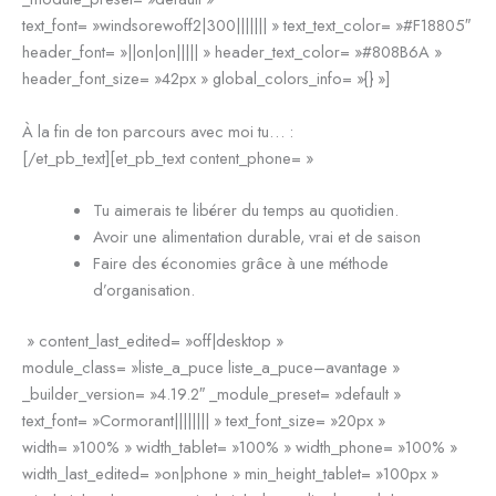
text_font= »windsorewoff2|300||||||| » text_text_color= »#F18805″
header_font= »||on|on||||| » header_text_color= »#808B6A »
header_font_size= »42px » global_colors_info= »{} »]
À la fin de ton parcours avec moi tu… :
[/et_pb_text][et_pb_text content_phone= »
Tu aimerais te libérer du temps au quotidien.
Avoir une alimentation durable, vrai et de saison
Faire des économies grâce à une méthode
d’organisation.
» content_last_edited= »off|desktop »
module_class= »liste_a_puce liste_a_puce–avantage »
_builder_version= »4.19.2″ _module_preset= »default »
text_font= »Cormorant|||||||| » text_font_size= »20px »
width= »100% » width_tablet= »100% » width_phone= »100% »
width_last_edited= »on|phone » min_height_tablet= »100px »