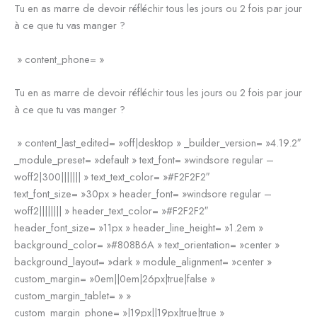
Tu en as marre de devoir réfléchir tous les jours ou 2 fois par jour
à ce que tu vas manger ?
» content_phone= »
Tu en as marre de devoir réfléchir tous les jours ou 2 fois par jour
à ce que tu vas manger ?
» content_last_edited= »off|desktop » _builder_version= »4.19.2″
_module_preset= »default » text_font= »windsore regular –
woff2|300||||||| » text_text_color= »#F2F2F2″
text_font_size= »30px » header_font= »windsore regular –
woff2|||||||| » header_text_color= »#F2F2F2″
header_font_size= »11px » header_line_height= »1.2em »
background_color= »#808B6A » text_orientation= »center »
background_layout= »dark » module_alignment= »center »
custom_margin= »0em||0em|26px|true|false »
custom_margin_tablet= » »
custom_margin_phone= »|19px||19px|true|true »