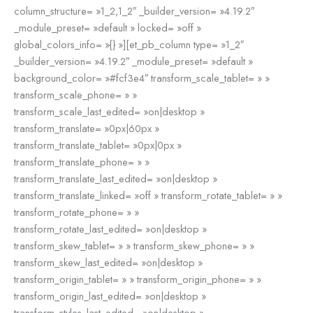
column_structure= »1_2,1_2″ _builder_version= »4.19.2″
_module_preset= »default » locked= »off »
global_colors_info= »{} »][et_pb_column type= »1_2″
_builder_version= »4.19.2″ _module_preset= »default »
background_color= »#fcf3e4″ transform_scale_tablet= » »
transform_scale_phone= » »
transform_scale_last_edited= »on|desktop »
transform_translate= »0px|60px »
transform_translate_tablet= »0px|0px »
transform_translate_phone= » »
transform_translate_last_edited= »on|desktop »
transform_translate_linked= »off » transform_rotate_tablet= » »
transform_rotate_phone= » »
transform_rotate_last_edited= »on|desktop »
transform_skew_tablet= » » transform_skew_phone= » »
transform_skew_last_edited= »on|desktop »
transform_origin_tablet= » » transform_origin_phone= » »
transform_origin_last_edited= »on|desktop »
transform_styles_last_edited= »on|desktop »