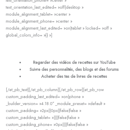
text_orientation_phone= »center »
text_orientation_last_edited= »off|desktop »
module_alignment_tablet= »center »
module_alignment_phone= »center »
module_alignment_last_edited= »on|tablet » locked= »off »
global_colors_info= »{} »]
Regarder des vidéos de recettes sur YouTube
Suivre des personnalités, des blogs et des forums
Acheter des tas de livres de recettes
[/et_pb_text][/et_pb_column][/et_pb_row][et_pb_row
custom_padding_last_edited= »on|phone »
_builder_version= »4.18.0″ _module_preset= »default »
custom_padding= »2px||0px||false|false »
custom_padding_tablet= »||||false|false »
custom_padding_phone= »0px||||false|false »