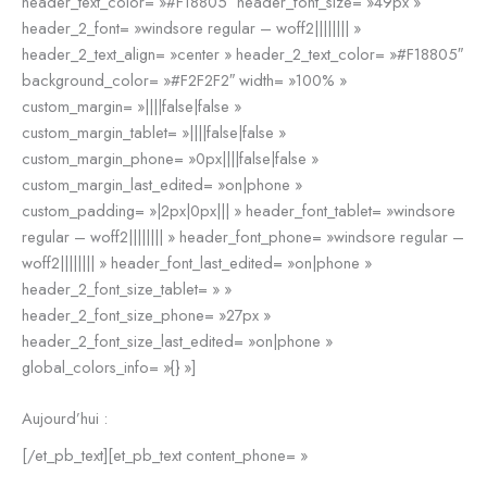
header_text_color= »#F18805″ header_font_size= »49px »
header_2_font= »windsore regular – woff2|||||||| »
header_2_text_align= »center » header_2_text_color= »#F18805″
background_color= »#F2F2F2″ width= »100% »
custom_margin= »||||false|false »
custom_margin_tablet= »||||false|false »
custom_margin_phone= »0px||||false|false »
custom_margin_last_edited= »on|phone »
custom_padding= »|2px|0px||| » header_font_tablet= »windsore
regular – woff2|||||||| » header_font_phone= »windsore regular –
woff2|||||||| » header_font_last_edited= »on|phone »
header_2_font_size_tablet= » »
header_2_font_size_phone= »27px »
header_2_font_size_last_edited= »on|phone »
global_colors_info= »{} »]
Aujourd’hui :
[/et_pb_text][et_pb_text content_phone= »