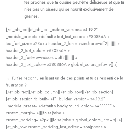
tes proches que ta cuisine peut-être délicieuse et que tu
n’es pas un oiseau qui se nourrit exclusivement de
graines.
[/et_pb_text][et_pb_text _builder_version= »4.19.2″
_module_preset= »default » text_text_color= »#808B6A »
text_font_size= »28px » header_2_font= »windsorewoff2|||||||| »
header_2_text_color= »#808B6A »
header_3_font= »windsorewoff2|||||||| »
header_3_text_color= »#808B6A » global_colors_info= »{} »]
→ Tu t’es reconnu en lisant un de ces points et tu as ressenti de la
frustration ?
[/et_pb_text][/et_pb_column][/et_pb_row][/et_pb_section]
[et_pb_section fb_built= »1″ _builder_version= »4.19.2″
_module_preset= »default » background_color= »#FFFFFF »
custom_margin= »||||false|false »
custom_padding= »2px||||false|false » global_colors_info= »{} »]
[et_pb_row custom_padding_last_edited= »on|phone »