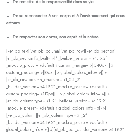
→
De remettre de la responsabilité dans sa vie
→
De se reconnecter à son corps et à l’environnement qui nous
entoure
→
De respecter son corps, son esprit et la nature.
[/et_pb_text][/et_pb_column][/et_pb_row][/et_pb_section]
[et_pb_section fb_built= »1″ _builder_version= »4.19.2″
_module_preset= »default » custom_margin= »||240px||| »
custom_padding= »||0px||| » global_colors_info= »{} »]
[et_pb_row column_structure= »1_2,1_2″
_builder_version= »4.19.2″ _module_preset= »default »
custom_padding= »117px||||| » global_colors_info= »{} »]
[et_pb_column type= »1_2″ _builder_version= »4.19.2″
_module_preset= »default » global_colors_info= »{} »]
[/et_pb_column][et_pb_column type= »1_2″
_builder_version= »4.19.2″ _module_preset= »default »
global_colors_info= »{} »][et_pb_text _builder_version= »4.19.2″