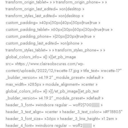
transform_origin_tablet= » » transform_origin_phone= » »
transform_origin_last_edited= »on|desktop »
transform_styles_last_edited= »on|desktop »
custom_padding= »40px|50px|40px|50px|true|true »
custom_padding_tablet= »60px|30px|60px|30px|true|true »
custom_padding_phone= »|20px||20px|true|true »
custom_padding_last_edited= »on|phone »
transform_styles_tablet= » » transform_styles_phone= » »
global_colors_info= »{} »][et_pb_image
src= »https://www.claireobscures.com/wp-
content/uploads/2022/12/recette-17.jpg » title_text= »recette-17″
_builder_version= »4.19.2″ _module_preset= »default »
max_width= »285px » module_alignment= »center »
global_colors_info= »{} »][/et_pb_image][et_pb_text
_builder_version= »4.19.2″ _module_preset= »default »
header_3_font= »windsore regular – woff2|700||||||| »
header_3_text_align= »center » header_3_text_color= »#F18805″
header_3_font_size= »36px » header_3_line_height= »1.2em »
header_4_font= »windsore regular – woff2|||||||| »