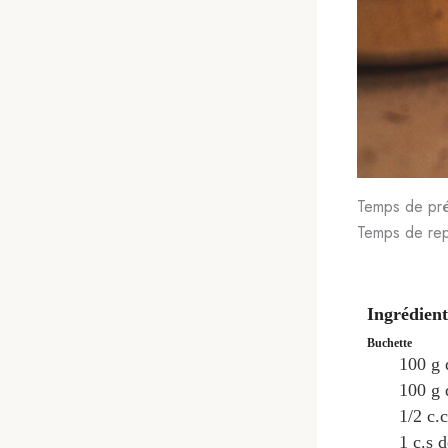
Temps de pré
Temps de rep
Ingrédient
Buchette
100
g
100
g
1/2
c.c
1
c.s
d