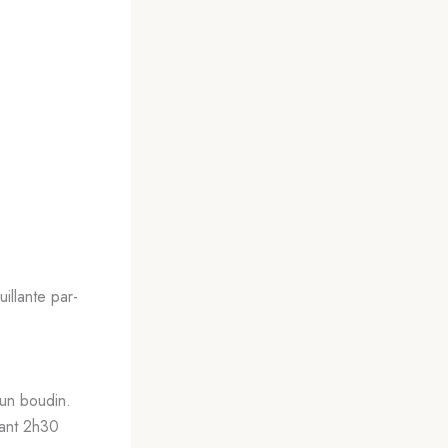
illante par-
 un boudin.
rant 2h30