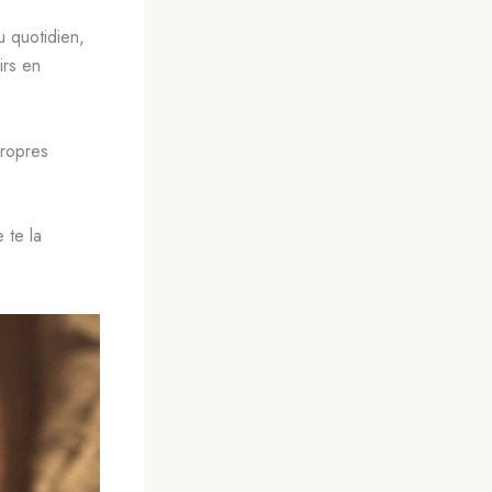
u quotidien,
irs en
propres
e te la