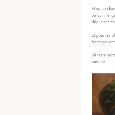
Et si, on cha
on commençait
dégustant les
Et pour les p
fromages ent
J’ai testé cet
partage :