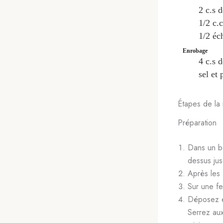
2
c.s
d
1/2
c.c
1/2
éc
Enrobage
4
c.s
d
sel et 
Étapes de la 
Préparation
Dans un bo
dessus jus
Après les 
Sur une fe
Déposez en
Serrez aux