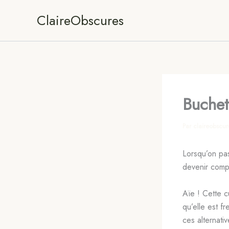
Aller
ClaireObscures
au
contenu
Buchet
Par
claireobscu
Lorsqu’on pas
devenir compl
Aïe ! Cette c
qu’elle est f
ces alternati