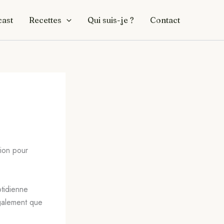
ast
Recettes
Qui suis-je ?
Contact
tion pour
otidienne
également que