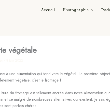
Accueil
Photographie
Podc
te végétale
res
/
8 juin 2022
se à une alimentation qui tend vers le végétal. La première objec
ètement végétale, c’est le fromage !
ulture du fromage est tellement ancrée dans notre alimentation qu
rein et ce malgré de nombreuses alternatives qui existent. Je sais 
ves sont parfois chères.