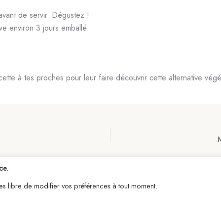
vant de servir. Dégustez !
e environ 3 jours emballé.
cette à tes proches pour leur faire découvrir cette alternative végé
ce.
êtes libre de modifier vos préférences à tout moment.
right © 2026 ClaireObscures | Propulsé par
Thème WordPress A