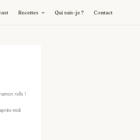
ast
Recettes
Qui suis-je ?
Contact
namon rolls !
après-midi