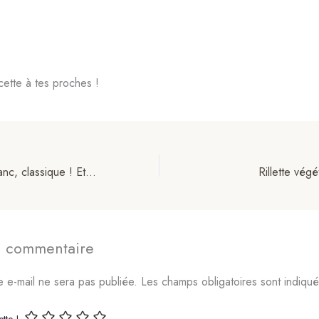
cette à tes proches !
Photos sur fond blanc, classique ! Et si tu te démarquais grâce à des photos avec une ambiance ?
Rillette vég
un commentaire
 e-mail ne sera pas publiée.
Les champs obligatoires sont indiqu
tte !