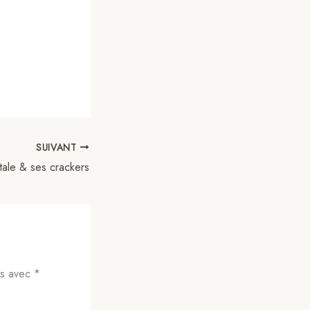
SUIVANT
étale & ses crackers
és avec
*