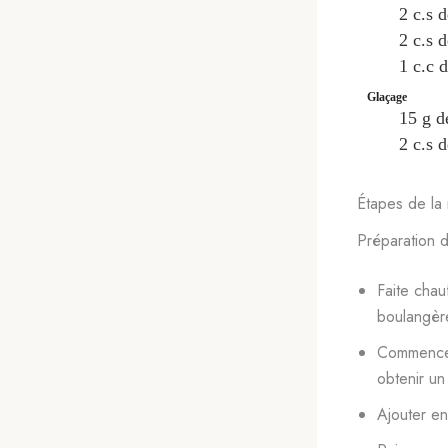
2
c.s
d
2
c.s
d
1
c.c
d
Glaçage
15
g
d
2
c.s
d
Étapes de la 
Préparation d
Faite chau
boulangère
Commencer 
obtenir u
Ajouter ens