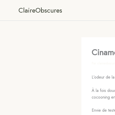
Aller
ClaireObscures
au
contenu
Cinamo
Par
claireobscu
L’odeur de la
À la fois dou
cocooning en 
Envie de test