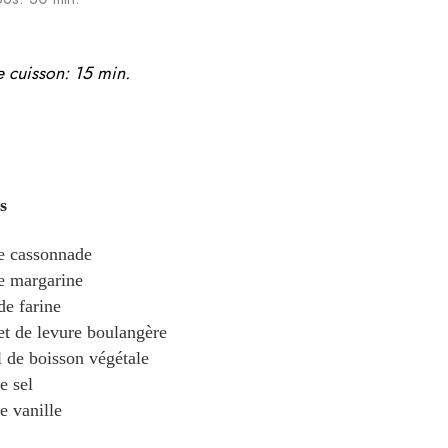
 cuisson: 15 min.
s
e cassonnade
e margarine
de farine
et
de levure boulangère
l
de boisson végétale
e sel
e vanille