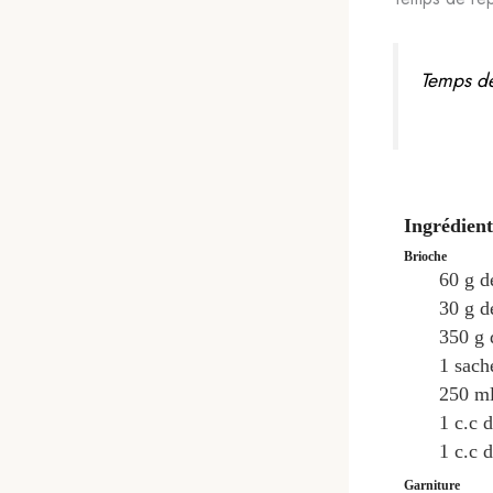
Temps de
Ingrédient
Brioche
60
g
d
30
g
d
350
g
1
sach
250
m
1
c.c
d
1
c.c
d
Garniture