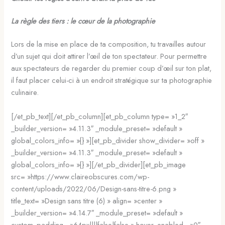
La règle des tiers : le cœur de la photographie
Lors de la mise en place de ta composition, tu travailles autour
d’un sujet qui doit attirer l’œil de ton spectateur. Pour permettre
aux spectateurs de regarder du premier coup d’œil sur ton plat,
il faut placer celui-ci à un endroit stratégique sur ta photographie
culinaire.
[/et_pb_text][/et_pb_column][et_pb_column type= »1_2″
_builder_version= »4.11.3″ _module_preset= »default »
global_colors_info= »{} »][et_pb_divider show_divider= »off »
_builder_version= »4.11.3″ _module_preset= »default »
global_colors_info= »{} »][/et_pb_divider][et_pb_image
src= »https://www.claireobscures.com/wp-
content/uploads/2022/06/Design-sans-titre-6.png »
title_text= »Design sans titre (6) » align= »center »
_builder_version= »4.14.7″ _module_preset= »default »
custom_padding= »64px||||false|false » hover_enabled= »0″