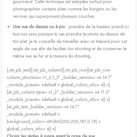
gourmand. Cette technique est adoptée surtout pour
photographier certains plats comme les burgers ou les
verrines qui superposent plusieurs couches.
Une vue du dessus ou à pic :
prendre de la hauteur prend ici
tout son sens puisque tu vas prendre ta photo au-dessus de
ton plat. Je te conseille de travailler avec un trépied pour cet
angle de vue afin de faciliter ton shooting et de conserver la
même vue au fur et à mesure du shooting.
[/et_pb_text][/et_pb_column][/et_pb_row][et_pb_row
column_structure= »1_2,1_2″ _builder_version= »4.14.7″
_module_preset= »default » global_colors_info= »{} »]
[et_pb_column type= »1_2″ _builder_version= »4.11.3″
_module_preset= »default » global_colors_info= »{} »]
[et_pb_text _builder_version= »4.14.7″
_module_preset= »default »
background_color= »RGBA(200,200,187,0.19) »
global_colors_info= »{} »]
Choisir les règles à suivre avant la prise de vue