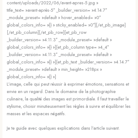
content/uploads/2022/06/avant-apres-5.jpg »
title_text= »avant-après-5″ _builder_version= »4.14.7″
_module_preset= »default » hover_enabled= »0″
global_colors_info= »{} » sticky_enabled= »0″][/et_pb_image]
[/et_pb_column][/et_pb_row][et_pb_row
_builder_version= »4.11.3″ _module_preset= »default »
global_colors_info= »{} »][et_pb_column type= »4_4″
_builder_version= »4.11.3″ _module_preset= »default »
global_colors_info= »{} »][et_pb_text _builder_version= »4.14.7″
_module_preset= »default » min_height= »218px »
global_colors_info= »{} »]
L’image, celle qui peut réussir à exprimer émotions, sensations et
envie en un regard. Dans le domaine de la photographie
culinaire, la qualité des images est primordiale. Il faut travailler le
stylisme, choisir minutieusement les règles à suivre et équilibrer les
masses et les espaces négatifs.
Je te guide avec quelques explications dans l’article suivant.