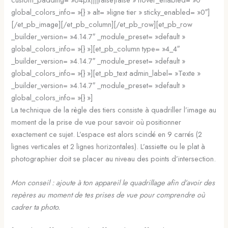
global_colors_info= »{} » alt= »ligne tier » sticky_enabled= »0″]
[/et_pb_image][/et_pb_column][/et_pb_row][et_pb_row
_builder_version= »4.14.7″ _module_preset= »default »
global_colors_info= »{} »][et_pb_column type= »4_4″
_builder_version= »4.14.7″ _module_preset= »default »
global_colors_info= »{} »][et_pb_text admin_label= »Texte »
_builder_version= »4.14.7″ _module_preset= »default »
global_colors_info= »{} »]
La technique de la règle des tiers consiste à quadriller l’image au
moment de la prise de vue pour savoir où positionner
exactement ce sujet. L’espace est alors scindé en 9 carrés (2
lignes verticales et 2 lignes horizontales). L’assiette ou le plat à
photographier doit se placer au niveau des points d’intersection.
Mon conseil : ajoute à ton appareil le quadrillage afin d’avoir des
repères au moment de tes prises de vue pour comprendre où
cadrer ta photo.