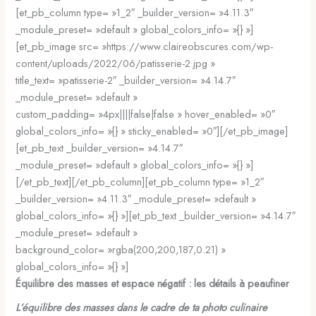
[et_pb_column type= »1_2″ _builder_version= »4.11.3″
_module_preset= »default » global_colors_info= »{} »]
[et_pb_image src= »https://www.claireobscures.com/wp-
content/uploads/2022/06/patisserie-2.jpg »
title_text= »patisserie-2″ _builder_version= »4.14.7″
_module_preset= »default »
custom_padding= »4px||||false|false » hover_enabled= »0″
global_colors_info= »{} » sticky_enabled= »0″][/et_pb_image]
[et_pb_text _builder_version= »4.14.7″
_module_preset= »default » global_colors_info= »{} »]
[/et_pb_text][/et_pb_column][et_pb_column type= »1_2″
_builder_version= »4.11.3″ _module_preset= »default »
global_colors_info= »{} »][et_pb_text _builder_version= »4.14.7″
_module_preset= »default »
background_color= »rgba(200,200,187,0.21) »
global_colors_info= »{} »]
Équilibre des masses et espace négatif : les détails à peaufiner
L’équilibre des masses dans le cadre de ta photo culinaire