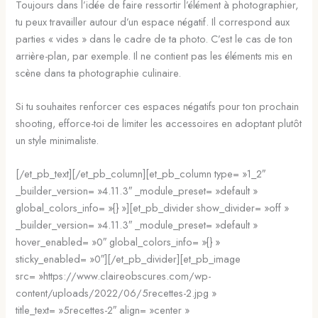
Toujours dans l’idée de faire ressortir l’élément à photographier,
tu peux travailler autour d’un espace négatif. Il correspond aux
parties « vides » dans le cadre de ta photo. C’est le cas de ton
arrière-plan, par exemple. Il ne contient pas les éléments mis en
scène dans ta photographie culinaire.
Si tu souhaites renforcer ces espaces négatifs pour ton prochain
shooting, efforce-toi de limiter les accessoires en adoptant plutôt
un style minimaliste.
[/et_pb_text][/et_pb_column][et_pb_column type= »1_2″
_builder_version= »4.11.3″ _module_preset= »default »
global_colors_info= »{} »][et_pb_divider show_divider= »off »
_builder_version= »4.11.3″ _module_preset= »default »
hover_enabled= »0″ global_colors_info= »{} »
sticky_enabled= »0″][/et_pb_divider][et_pb_image
src= »https://www.claireobscures.com/wp-
content/uploads/2022/06/5recettes-2.jpg »
title_text= »5recettes-2″ align= »center »