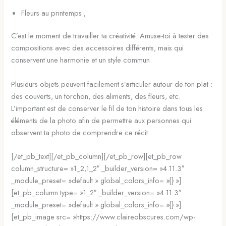
Fleurs au printemps ;
C’est le moment de travailler ta créativité. Amuse-toi à tester des
compositions avec des accessoires différents, mais qui
conservent une harmonie et un style commun.
Plusieurs objets peuvent facilement s’articuler autour de ton plat :
des couverts, un torchon, des aliments, des fleurs, etc.
L’important est de conserver le fil de ton histoire dans tous les
éléments de la photo afin de permettre aux personnes qui
observent ta photo de comprendre ce récit.
[/et_pb_text][/et_pb_column][/et_pb_row][et_pb_row
column_structure= »1_2,1_2″ _builder_version= »4.11.3″
_module_preset= »default » global_colors_info= »{} »]
[et_pb_column type= »1_2″ _builder_version= »4.11.3″
_module_preset= »default » global_colors_info= »{} »]
[et_pb_image src= »https://www.claireobscures.com/wp-