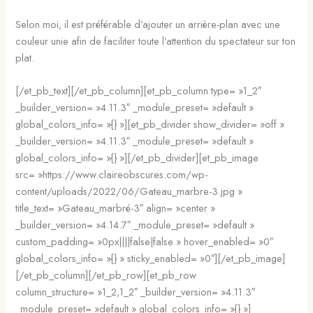
Selon moi, il est préférable d’ajouter un arrière-plan avec une
couleur unie afin de faciliter toute l’attention du spectateur sur ton
plat.
[/et_pb_text][/et_pb_column][et_pb_column type= »1_2″
_builder_version= »4.11.3″ _module_preset= »default »
global_colors_info= »{} »][et_pb_divider show_divider= »off »
_builder_version= »4.11.3″ _module_preset= »default »
global_colors_info= »{} »][/et_pb_divider][et_pb_image
src= »https://www.claireobscures.com/wp-
content/uploads/2022/06/Gateau_marbre-3.jpg »
title_text= »Gateau_marbré-3″ align= »center »
_builder_version= »4.14.7″ _module_preset= »default »
custom_padding= »0px||||false|false » hover_enabled= »0″
global_colors_info= »{} » sticky_enabled= »0″][/et_pb_image]
[/et_pb_column][/et_pb_row][et_pb_row
column_structure= »1_2,1_2″ _builder_version= »4.11.3″
_module_preset= »default » global_colors_info= »{} »]