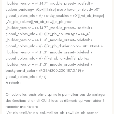
_builder_version= »4.14.7″ _module_preset= »default »
custom_padding= »0px||||false|false » hover_enabled= »0″
global_colors_info= »{} » sticky_enabled= »0″][/et_pb_image]
[/et_pb_column][/et_pb_row][et_pb_row
_builder_version= »4.14.7″ _module_preset= »default »
global_colors_info= »{} »][et_pb_column type= »4_4″
_builder_version= »4.11.3″ _module_preset= »default »
global_colors_info= »{} »][et_pb_divider color= »#808B6A »
_builder_version= »4.11.3″ _module_preset= »default »
global_colors_info= »{} »][/et_pb_divider][et_pb_text
_builder_version= »4.11.3″ _module_preset= »default »
background_color= »RGBA(200,200,187,0.19) »
global_colors_info= »{} »]
A retenir :
On oublie les fonds blanc qui ne te permettent pas de partager
des émotions et on dit OUI à tous les éléments qui vont t’aider à
raconter une histoire.
[/et_pb_text][/et_pb_column][/et_pb_row][/et_pb_section]