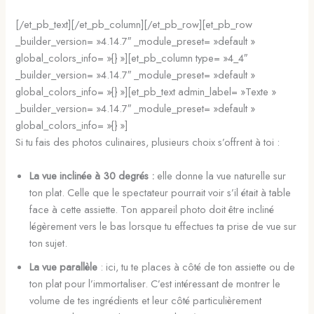
[/et_pb_text][/et_pb_column][/et_pb_row][et_pb_row
_builder_version= »4.14.7″ _module_preset= »default »
global_colors_info= »{} »][et_pb_column type= »4_4″
_builder_version= »4.14.7″ _module_preset= »default »
global_colors_info= »{} »][et_pb_text admin_label= »Texte »
_builder_version= »4.14.7″ _module_preset= »default »
global_colors_info= »{} »]
Si tu fais des photos culinaires, plusieurs choix s’offrent à toi :
La vue inclinée à 30 degrés :
elle donne la vue naturelle sur
ton plat. Celle que le spectateur pourrait voir s’il était à table
face à cette assiette. Ton appareil photo doit être incliné
légèrement vers le bas lorsque tu effectues ta prise de vue sur
ton sujet.
La vue parallèle
: ici, tu te places à côté de ton assiette ou de
ton plat pour l’immortaliser. C’est intéressant de montrer le
volume de tes ingrédients et leur côté particulièrement