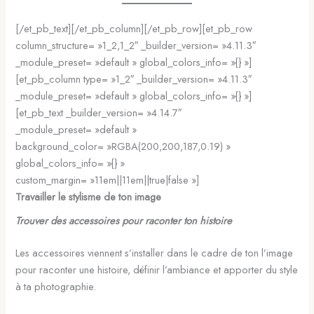
[/et_pb_text][/et_pb_column][/et_pb_row][et_pb_row
column_structure= »1_2,1_2″ _builder_version= »4.11.3″
_module_preset= »default » global_colors_info= »{} »]
[et_pb_column type= »1_2″ _builder_version= »4.11.3″
_module_preset= »default » global_colors_info= »{} »]
[et_pb_text _builder_version= »4.14.7″
_module_preset= »default »
background_color= »RGBA(200,200,187,0.19) »
global_colors_info= »{} »
custom_margin= »11em||11em||true|false »]
Travailler le stylisme de ton image
Trouver des accessoires pour raconter ton histoire
Les accessoires viennent s’installer dans le cadre de ton l’image
pour raconter une histoire, définir l’ambiance et apporter du style
à ta photographie.