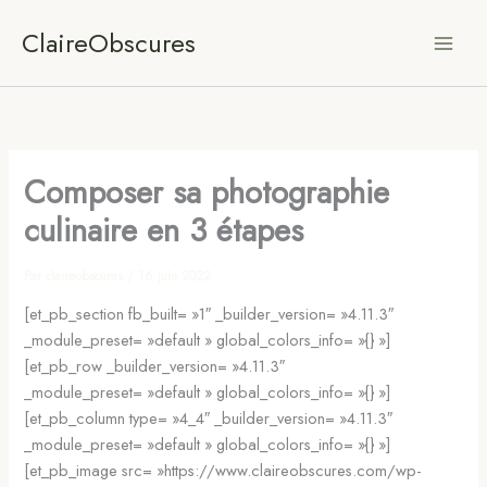
Aller
ClaireObscures
au
contenu
Composer sa photographie
culinaire en 3 étapes
Par
claireobscures
/
16 juin 2022
[et_pb_section fb_built= »1″ _builder_version= »4.11.3″
_module_preset= »default » global_colors_info= »{} »]
[et_pb_row _builder_version= »4.11.3″
_module_preset= »default » global_colors_info= »{} »]
[et_pb_column type= »4_4″ _builder_version= »4.11.3″
_module_preset= »default » global_colors_info= »{} »]
[et_pb_image src= »https://www.claireobscures.com/wp-