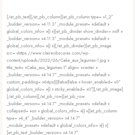
[/et_pb_text][/et_pb_column][et_pb_column type= »1_2″
_builder_version= »4.11.3″ _module_preset= »default »
global_colors_info= »{} »][et_pb_divider show_divider= »off »
_builder_version= »4.11.3″ _module_preset= »default »
global_colors_info= »{} »][/et_pb_divider][et_pb_image
src= »https://www.claireobscures.com/wp-
content/uploads/2022/06/Cake_aux_legumes-1.jpg »
title_text= »Cake_aux_légumes-1″ align= »center »
_builder_version= »4.14.7″ _module_preset= »default »
custom_padding= »64px||||false|false » hover_enabled= »0″
global_colors_info= »{} » sticky_enabled= »0″][/et_pb_image]
[/et_pb_column][/et_pb_row][et_pb_row
_builder_version= »4.14.7″ _module_preset= »default »
collapsed= »on » global_colors_info= »{} »][et_pb_column
type= »4_4″ _builder_version= »4.14.7″
_module_preset= »default » global_colors_info= »{} »]
[et_pb_text _builder_version= »4.14.7″