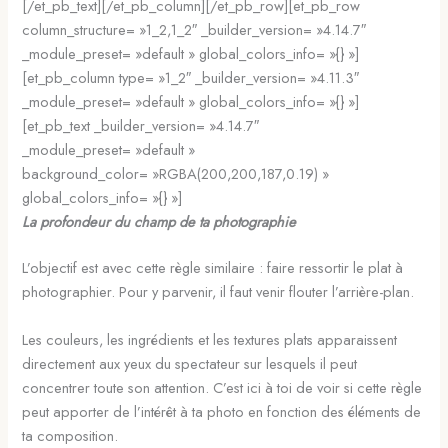
[/et_pb_text][/et_pb_column][/et_pb_row][et_pb_row
column_structure= »1_2,1_2″ _builder_version= »4.14.7″
_module_preset= »default » global_colors_info= »{} »]
[et_pb_column type= »1_2″ _builder_version= »4.11.3″
_module_preset= »default » global_colors_info= »{} »]
[et_pb_text _builder_version= »4.14.7″
_module_preset= »default »
background_color= »RGBA(200,200,187,0.19) »
global_colors_info= »{} »]
La profondeur du champ de ta photographie
L’objectif est avec cette règle similaire : faire ressortir le plat à
photographier. Pour y parvenir, il faut venir flouter l’arrière-plan.
Les couleurs, les ingrédients et les textures plats apparaissent
directement aux yeux du spectateur sur lesquels il peut
concentrer toute son attention. C’est ici à toi de voir si cette règle
peut apporter de l’intérêt à ta photo en fonction des éléments de
ta composition.