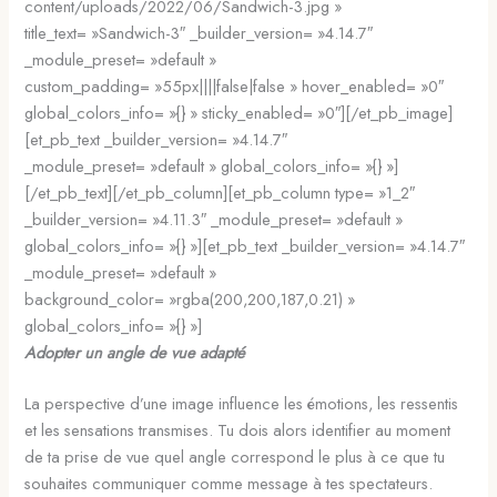
content/uploads/2022/06/Sandwich-3.jpg »
title_text= »Sandwich-3″ _builder_version= »4.14.7″
_module_preset= »default »
custom_padding= »55px||||false|false » hover_enabled= »0″
global_colors_info= »{} » sticky_enabled= »0″][/et_pb_image]
[et_pb_text _builder_version= »4.14.7″
_module_preset= »default » global_colors_info= »{} »]
[/et_pb_text][/et_pb_column][et_pb_column type= »1_2″
_builder_version= »4.11.3″ _module_preset= »default »
global_colors_info= »{} »][et_pb_text _builder_version= »4.14.7″
_module_preset= »default »
background_color= »rgba(200,200,187,0.21) »
global_colors_info= »{} »]
Adopter un angle de vue adapté
La perspective d’une image influence les émotions, les ressentis
et les sensations transmises. Tu dois alors identifier au moment
de ta prise de vue quel angle correspond le plus à ce que tu
souhaites communiquer comme message à tes spectateurs.