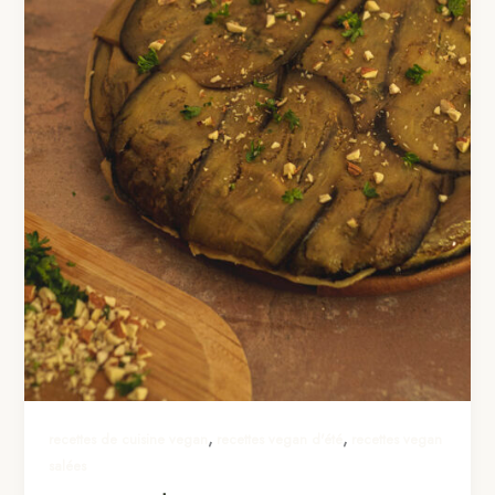
,
,
recettes de cuisine vegan
recettes vegan d'été
recettes vegan
salées