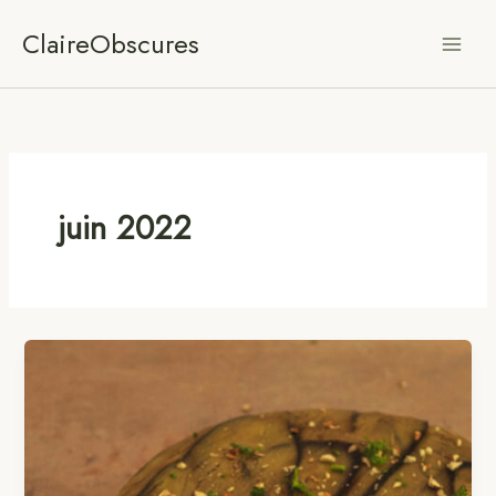
Aller
ClaireObscures
au
contenu
juin 2022