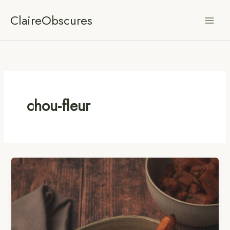
Aller
ClaireObscures
au
contenu
chou-fleur