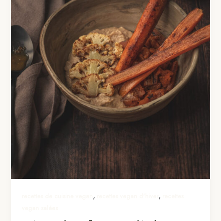
,
,
recettes de cuisine vegan
recettes vegan d'hiver
recettes
vegan salées