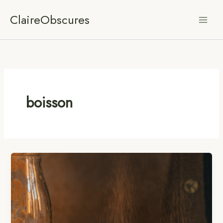
Aller
ClaireObscures
au
contenu
boisson