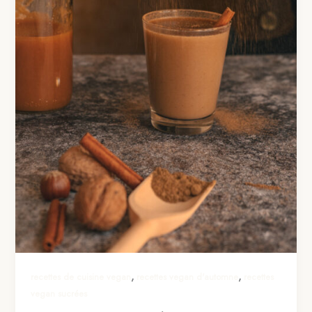
,
,
recettes de cuisine vegan
recettes vegan d'automne
recettes
vegan sucrées