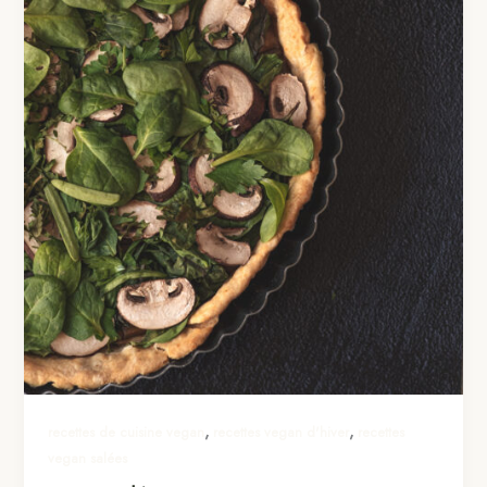
,
,
recettes de cuisine vegan
recettes vegan d'hiver
recettes
vegan salées