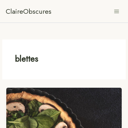
Aller
ClaireObscures
au
contenu
blettes