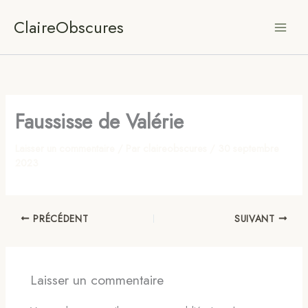
Aller
ClaireObscures
au
contenu
Faussisse de Valérie
Laisser un commentaire
/ Par
claireobscures
/
30 septembre
2023
PRÉCÉDENT
SUIVANT
Laisser un commentaire