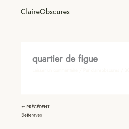
Aller
ClaireObscures
au
contenu
quartier de figue
Laisser un commentaire
/ Par
claireobscures
/
3
PRÉCÉDENT
Betteraves