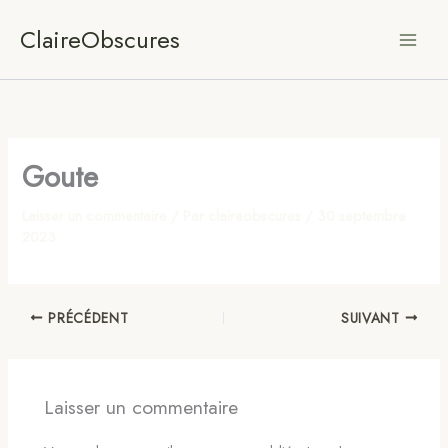
Aller
ClaireObscures
au
contenu
Goute
Laisser un commentaire
/ Par
claireobscures
/
30 septembre
2023
PRÉCÉDENT
SUIVANT
Laisser un commentaire