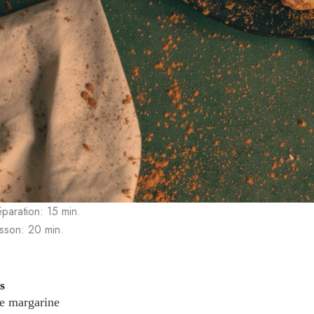
paration: 15 min.
sson: 20 min.
s
e margarine