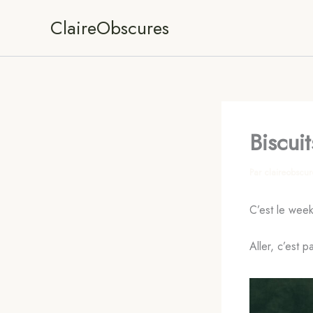
Aller
ClaireObscures
au
contenu
Biscuit
Par
claireobscu
C’est le week
Aller, c’est 