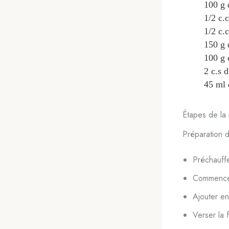
100
g
1/2
c.
1/2
c.c
150
g
100
g
2
c.s
d
45
ml
Étapes de la 
Préparation d
Préchauffe
Commencer
Ajouter en
Verser la 