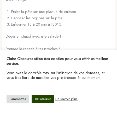
Étaler la pâte sur une plaque de cuisson.
Déposer les oignons sur la pâte.
Enfourner 15 à 20 min à 180°C.
Déguster chaud avec une salade !
Partage la recette à tes proches !
Claire Obscures utilise des cookies pour vous offrir un meilleur
service.
PRÉCÉDENT
SUIVANT
Vous avez le contrôle total sur l’utilisation de vos données, et
vous êtes libre de modifier vos préférences à tout moment.
En savoir plus
Paramètres
Tout accepter
Copyright © 2026 ClaireObscures | Propulsé par
Thème WordPress
Astra