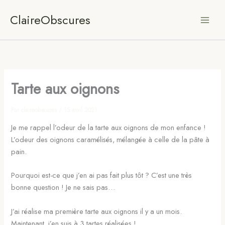
Aller
ClaireObscures
au
contenu
Tarte aux oignons
Par
claireobscures
/
15 avril 2021
Je me rappel l’odeur de la tarte aux oignons de mon enfance !
L’odeur des oignons caramélisés, mélangée à celle de la pâte à
pain.
Pourquoi est-ce que j’en ai pas fait plus tôt ? C’est une très
bonne question ! Je ne sais pas…
J’ai réalise ma première tarte aux oignons il y a un mois.
Maintenant, j’en suis à 3 tartes réalisées !