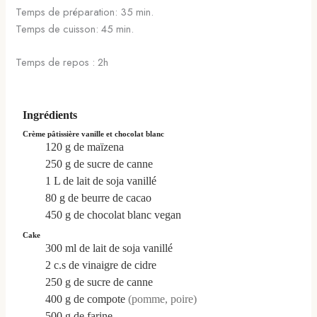
Temps de préparation: 35 min.
Temps de cuisson: 45 min.
Temps de repos : 2h
Ingrédients
Crème pâtissière vanille et chocolat blanc
120
g
de maïzena
250
g
de sucre de canne
1
L
de lait de soja vanillé
80
g
de beurre de cacao
450
g
de chocolat blanc vegan
Cake
300
ml
de lait de soja vanillé
2
c.s
de vinaigre de cidre
250
g
de sucre de canne
400
g
de compote
(pomme, poire)
500
g
de farine