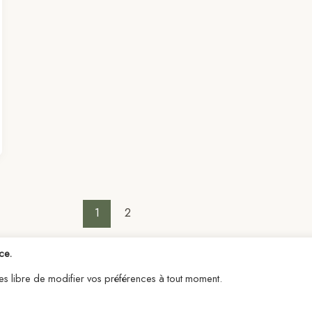
1
2
ce.
êtes libre de modifier vos préférences à tout moment.
right © 2026 ClaireObscures | Propulsé par
Thème WordPress A