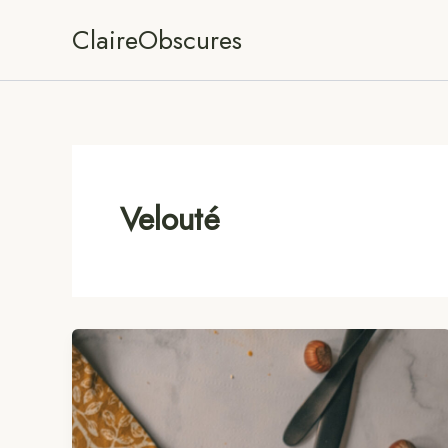
Aller
ClaireObscures
au
contenu
Velouté