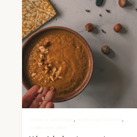
,
,
recettes de cuisine vegan
recettes vegan d'automne
recettes vegan salées