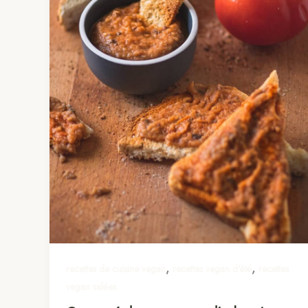
,
,
recettes de cuisine vegan
recettes vegan d'été
recettes
vegan salées