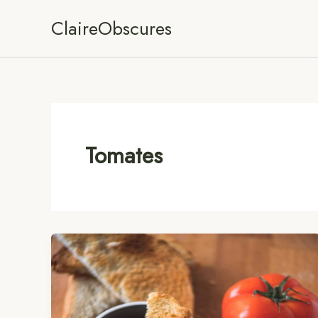
Aller
ClaireObscures
au
contenu
Tomates