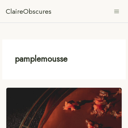
Aller
ClaireObscures
au
contenu
pamplemousse