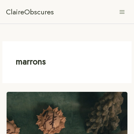
Aller
ClaireObscures
au
contenu
marrons