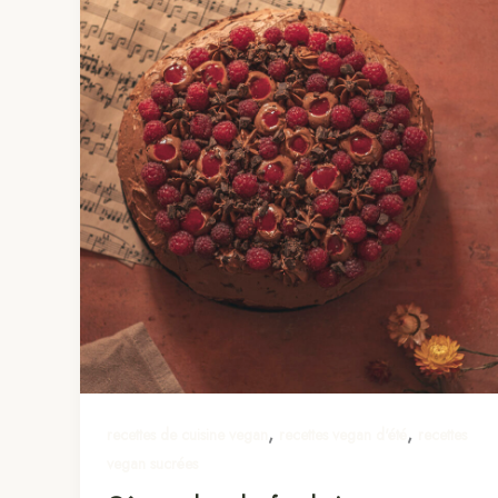
,
,
recettes de cuisine vegan
recettes vegan d'été
recettes
vegan sucrées