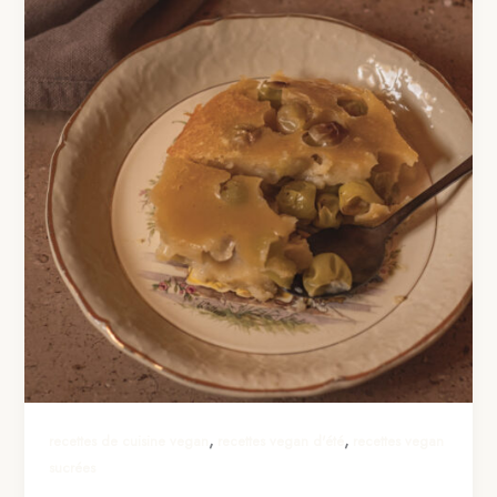
,
,
recettes de cuisine vegan
recettes vegan d'été
recettes vegan
sucrées