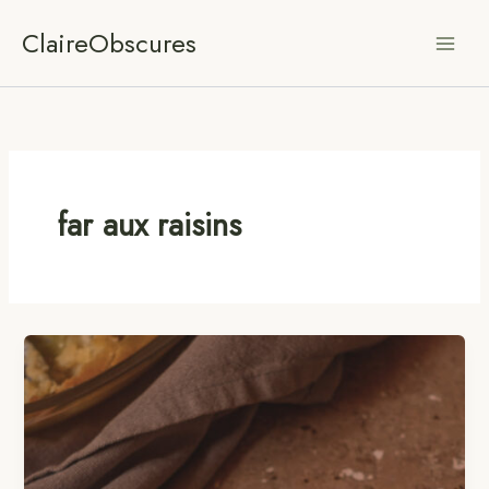
Aller
ClaireObscures
au
contenu
far aux raisins