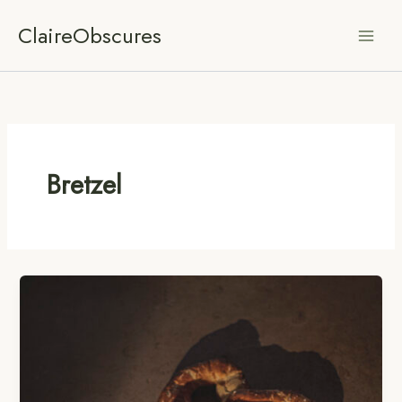
Aller
ClaireObscures
au
contenu
Bretzel