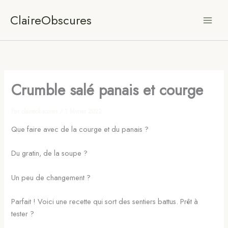
Aller
ClaireObscures
au
contenu
Crumble salé panais et courge
Par
claireobscures
/
1 février 2022
Que faire avec de la courge et du panais ?
Du gratin, de la soupe ?
Un peu de changement ?
Parfait ! Voici une recette qui sort des sentiers battus. Prêt à
tester ?