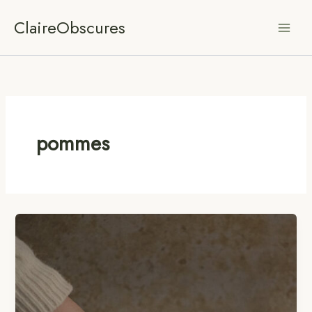
Aller
ClaireObscures
au
contenu
pommes