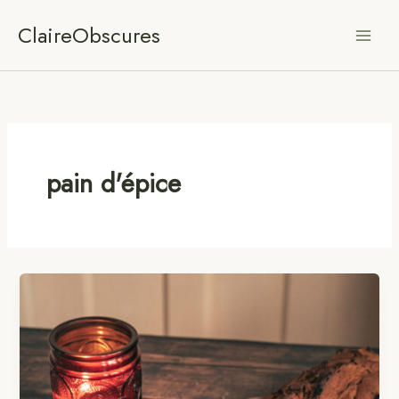
Aller
ClaireObscures
au
contenu
pain d'épice