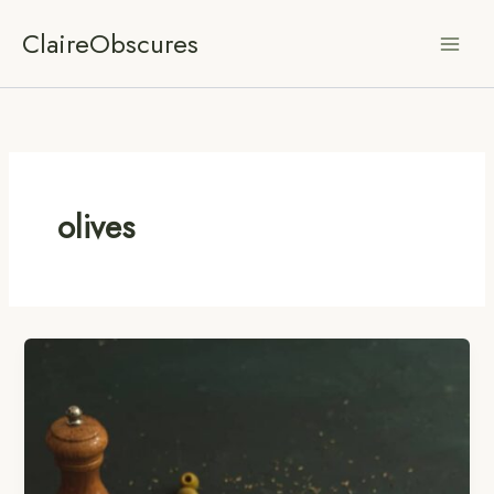
Aller
ClaireObscures
au
contenu
olives