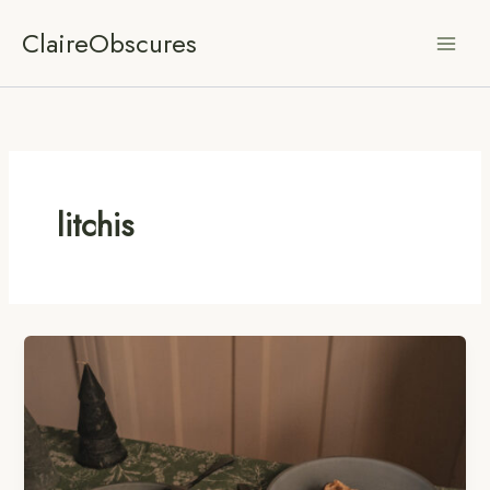
Aller
ClaireObscures
au
contenu
litchis