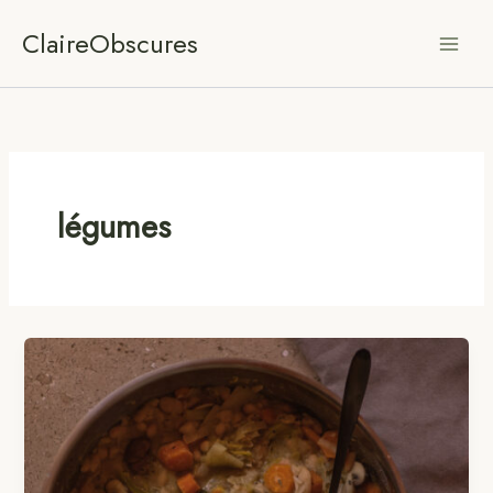
Aller
ClaireObscures
au
contenu
légumes