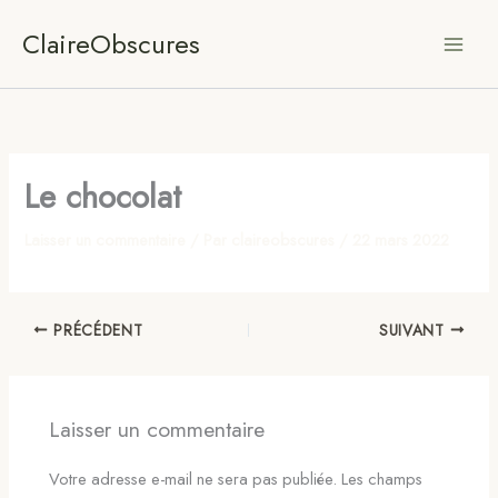
Aller
ClaireObscures
au
contenu
Le chocolat
Laisser un commentaire
/ Par
claireobscures
/
22 mars 2022
PRÉCÉDENT
SUIVANT
Laisser un commentaire
Votre adresse e-mail ne sera pas publiée.
Les champs