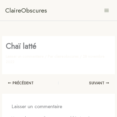
Aller
ClaireObscures
au
contenu
Chaï latté
Laisser un commentaire
/ Par
claireobscures
/
28 novembre
2022
PRÉCÉDENT
SUIVANT
Laisser un commentaire