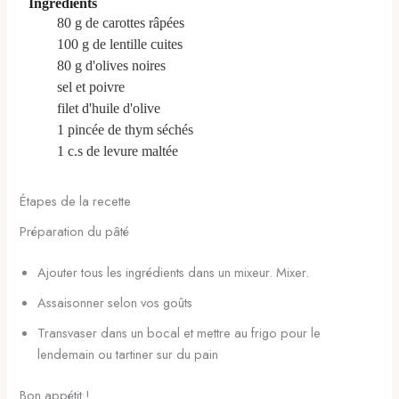
Ingrédients
80
g
de carottes râpées
100
g
de lentille cuites
80
g
d'olives noires
sel et poivre
filet d'huile d'olive
1
pincée
de thym séchés
1
c.s
de levure maltée
Étapes de la recette
Préparation du pâté
Ajouter tous les ingrédients dans un mixeur. Mixer.
Assaisonner selon vos goûts
Transvaser dans un bocal et mettre au frigo pour le
lendemain ou tartiner sur du pain
Bon appétit !