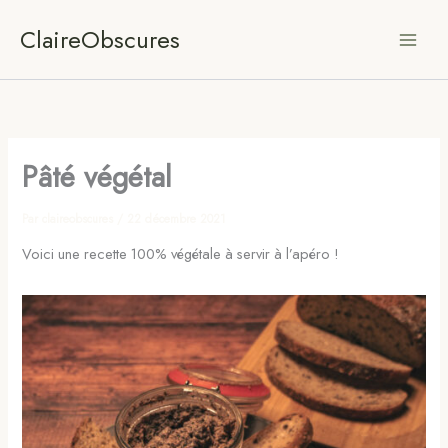
Aller
ClaireObscures
au
contenu
Pâté végétal
Par
claireobscures
/
22 décembre 2021
Voici une recette 100% végétale à servir à l’apéro !