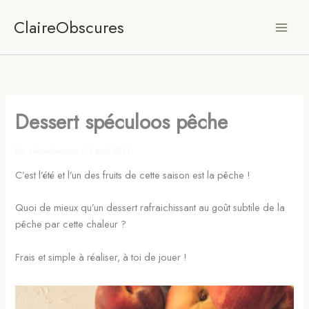
Aller
ClaireObscures
au
contenu
Dessert spéculoos pêche
Par
claireobscures
/
3 août 2021
C’est l’été et l’un des fruits de cette saison est la pêche !
Quoi de mieux qu’un dessert rafraichissant au goût subtile de la
pêche par cette chaleur ?
Frais et simple à réaliser, à toi de jouer !