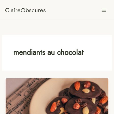
Aller
ClaireObscures
au
contenu
mendiants au chocolat