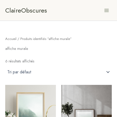
Aller
ClaireObscures
au
contenu
Accueil
/ Produits identifiés “affiche murale”
affiche murale
6 résultats affichés